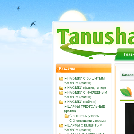
Глав
Разделы
Катало
►НАКИДКИ С ВЫШИТЫМ
УЗОРОМ (фатин)
►НАКИДКИ (фатин, гипюр)
►НАКИДКИ С НАКЛЕЕНЫМ
УЗОРОМ (фатин)
►НАКИДКИ (нейлон)
►ШАРФЫ ТРЕУГОЛЬНЫЕ
(фатин)
С вышитым узором
С блестящими узорами
►ШАРФЫ С ВЫШИТЫМ
УЗОРОМ (фатин)