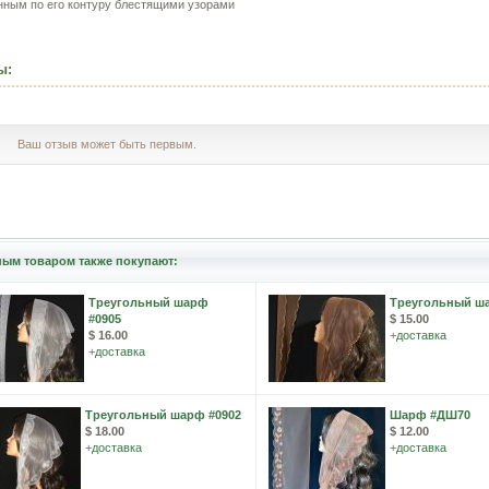
нным по его контуру блестящими узорами
ы:
Ваш отзыв может быть первым.
ным товаром также покупают:
Треугольный шарф
Треугольный ша
#0905
$ 15.00
$ 16.00
+
доставка
+
доставка
Треугольный шарф #0902
Шарф #ДШ70
$ 18.00
$ 12.00
+
доставка
+
доставка