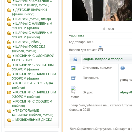
►ШАРФЫ КРУЖЕВНЫЕ С
УЗОРОМ (гипюр, фатин)
►ДЕТСКИЕ ШАРФИКИ
(фатин, гипюр)
►ШАРФЫ (фатин, гипюр)
►ШАРФЫ С НАКЛЕЕНЫМ
УЗОРОМ (фатин)
$ 18.00
►ШАРФЫ С НАКЛЕЕНЫМ
+
доставка
УЗОРОМ (нейлон)
►ШАРФЫ (нейлон)
Код товара: 0902
►ШАРФЫ-ПОЛОСКИ
Версия для печати
(нейлон, фатин)
►КОСЫНКИ С ФЛОКОВОЙ
Задать вопрос о товаре:
РОССЫПЬЮ
►КОСЫНКИ С ВЫШИТЫМ
Отправить письмо:
УЗОРОМ (фатин)
►КОСЫНКИ С НАКЛЕЕНЫМ
Позвонить:
УЗОРОМ (фатин)
(206) 3
►KOСЫНКИ БЕЗ ОБОДКА
(нейлон)
►КОСЫНКИ С НАКЛЕЕНЫМ
Skype:
alpaya
УЗОРОМ (нейлон)
►КОСЫНКИ С ОБОДКОМ
Товар был добавлен в наш каталог Вторни
(нейлон)
Февраля 2018
►ТРЕУГОЛЬНЫЕ
КОСЫНКИ (нейлон, фатин)
♫ МУЗЫКАЛЬНЫЕ ДИСКИ
Белый фатиновый треугольный шарф с 