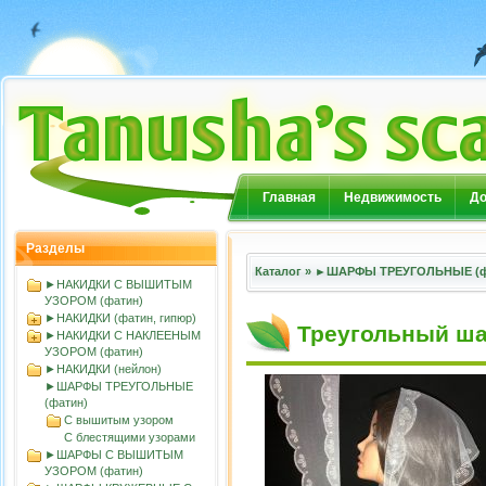
Главная
Недвижимость
До
Разделы
Каталог
»
►ШАРФЫ ТРЕУГОЛЬНЫЕ (ф
►НАКИДКИ С ВЫШИТЫМ
УЗОРОМ (фатин)
►НАКИДКИ (фатин, гипюр)
Треугольный ша
►НАКИДКИ С НАКЛЕЕНЫМ
УЗОРОМ (фатин)
►НАКИДКИ (нейлон)
►ШАРФЫ ТРЕУГОЛЬНЫЕ
(фатин)
С вышитым узором
С блестящими узорами
►ШАРФЫ С ВЫШИТЫМ
УЗОРОМ (фатин)