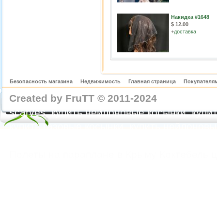
Накидка #1648
$ 12.00
+
доставка
Безопасность магазина
Недвижимость
Главная страница
Покупателям
Created by FruTT © 2011-2024
nylon scarve
scarves, купить нейлоновые косынки, купит
купить газовые косынки, купить нейлонов
https://feoparagliding.com
Полеты на парапл
Полеты на параплане в Крыму Коктебель 