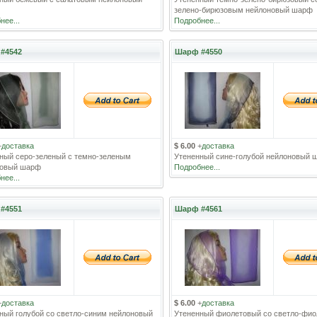
зелено-бирюзовым нейлоновый шарф
нее...
Подробнее...
#4542
Шарф #4550
+
доставка
$ 6.00
+
доставка
ный серо-зеленый с темно-зеленым
Утененный сине-голубой нейлоновый 
новый шарф
Подробнее...
нее...
#4551
Шарф #4561
+
доставка
$ 6.00
+
доставка
ный голубой со светло-синим нейлоновый
Утененный фиолетовый со светло-фи