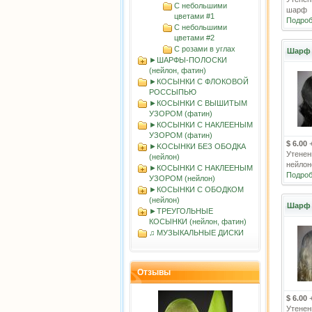
С небольшими
шарф
цветами #1
Подроб
С небольшими
цветами #2
С розами в углах
Шарф 
►ШАРФЫ-ПОЛОСКИ
(нейлон, фатин)
►КОСЫНКИ С ФЛОКОВОЙ
РОССЫПЬЮ
►КОСЫНКИ С ВЫШИТЫМ
УЗОРОМ (фатин)
►КОСЫНКИ С НАКЛЕЕНЫМ
УЗОРОМ (фатин)
$ 6.00
►KOСЫНКИ БЕЗ ОБОДКА
Утенен
(нейлон)
нейло
►КОСЫНКИ С НАКЛЕЕНЫМ
Подроб
УЗОРОМ (нейлон)
►КОСЫНКИ С ОБОДКОМ
(нейлон)
Шарф 
►ТРЕУГОЛЬНЫЕ
КОСЫНКИ (нейлон, фатин)
♫ МУЗЫКАЛЬНЫЕ ДИСКИ
Отзывы
$ 6.00
Утенен