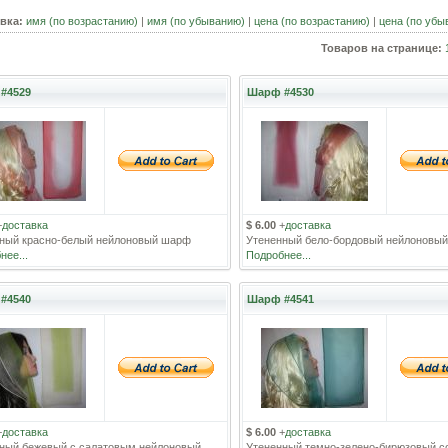
вка:
имя (по возрастанию)
|
имя (по убыванию)
|
цена (по возрастанию)
|
цена (по убы
Товаров на странице:
#4529
Шарф #4530
+
доставка
$ 6.00
+
доставка
ный красно-белый нейлоновый шарф
Утененный бело-бордовый нейлоновы
нее...
Подробнее...
#4540
Шарф #4541
+
доставка
$ 6.00
+
доставка
ный бежевый с салатовым нейлоновый
Утененный темно-зелено-бирюзовый со