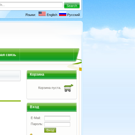
Языки:
English
Русский
ая связь
Корзина
Корзина пуста.
Вход
E-Mail:
Пароль: