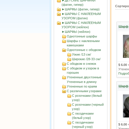
►ДЕТСКИЕ ШАРФИКИ
(фатин, гипюр)
Сортиро
►ШАРФЫ (фатин, гипюр)
►ШАРФЫ С НАКЛЕЕНЫМ
УЗОРОМ (фатин)
►ШАРФЫ С НАКЛЕЕНЫМ
Шарф 
УЗОРОМ (нейлон)
►ШАРФЫ (нейлон)
Однотонные шарфы
Шарфы с наклееными
камешками
Однотонные с ободком
Узкие /13 cм/
Широкие /28-33 cм/
С ободком в снежок
$ 6.00
С ободком и узором в
Утенен
горошек
Подроб
Утененные двухтонные
Утененные в длинну
Шарф 
Утененные по краям
С различными узорами
С розочками (белый
узор)
С розочками (черный
узор)
С гвоздичками
(белый узор)
С гвоздичками
$ 6.00
(черный узор)
Утенен