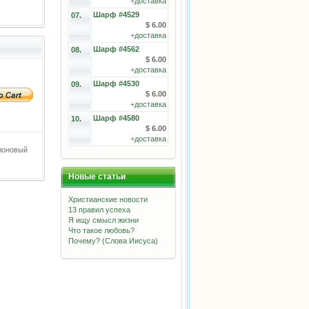
+
доставка
Шарф #4529
07.
$ 6.00
+
доставка
Шарф #4562
08.
$ 6.00
+
доставка
Шарф #4530
09.
$ 6.00
+
доставка
Шарф #4580
10.
$ 6.00
+
доставка
лоновый
Новые статьи
Христианские новости
13 правил успеха
Я ищу смысл жизни
Что такое любовь?
Почему? (Слова Иисуса)