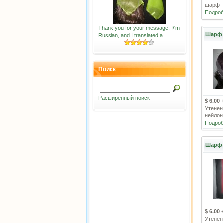
шарф
Подроб
Thank you for your message. I\'m
Шарф 
Russian, and I translated a ..
Поиск
Расширенный поиск
$ 6.00
Утенен
нейло
Подроб
Шарф 
$ 6.00
Утенен