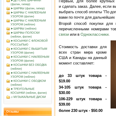
Первый, для более крупных 
►ДЕТСКИЕ ШАРФИКИ
(фатин, гипюр)
и
сделать заказ. Далее, если в
►ШАРФЫ (фатин, гипюр)
выбрать способ оплаты "По до
►ШАРФЫ С НАКЛЕЕНЫМ
УЗОРОМ (фатин)
вами по почте для дальнейших
►ШАРФЫ С НАКЛЕЕНЫМ
Второй способ покупки для 
УЗОРОМ (нейлон)
перечисленными номерами тов
►ШАРФЫ (нейлон)
►ШАРФЫ-ПОЛОСКИ
связи
или в
Одноклассники
.
(нейлон, фатин)
►КОСЫНКИ С ФЛОКОВОЙ
РОССЫПЬЮ
Стоимость доставки для
►КОСЫНКИ С ВЫШИТЫМ
всех стран мира кроме
УЗОРОМ (фатин)
►КОСЫНКИ С НАКЛЕЕНЫМ
США и Канады на данный
УЗОРОМ (фатин)
момент составляет:
►KOСЫНКИ БЕЗ ОБОДКА
(нейлон)
►КОСЫНКИ С НАКЛЕЕНЫМ
до 33 штук товара -
УЗОРОМ (нейлон)
$19.00
►КОСЫНКИ С ОБОДКОМ
(нейлон)
34-105 штук товара -
►ТРЕУГОЛЬНЫЕ
$30.00
КОСЫНКИ (нейлон, фатин)
♫ МУЗЫКАЛЬНЫЕ ДИСКИ
106-229 штук товара -
$39.00
более 230 штук - $50.00
Отзывы