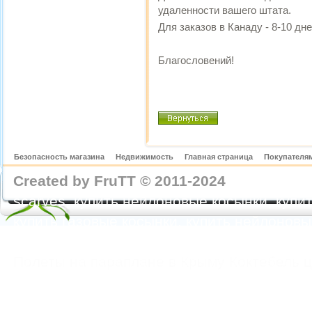
удаленности вашего штата.
Для заказов в Канаду - 8-10 дне
Благословений!
Безопасность магазина
Недвижимость
Главная страница
Покупателям
Created by FruTT © 2011-2024
nylon scarve
scarves, купить нейлоновые косынки, купит
купить газовые косынки, купить нейлонов
https://feoparagliding.com
Полеты на парапл
Полеты на параплане в Крыму Коктебель 