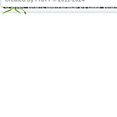
scarves, купить нейлоновые косынки, купит
купить газовые косынки, купить нейлонов
https://feoparagliding.com
Полеты на парапл
Полеты на параплане в Крыму Коктебель 