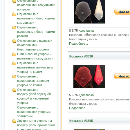
Однотонные с
наклеенными камушками
по краям
Однотонные с
наклееными блестящими
камушками
Однотонные с
$ 5.75
+
доставка
наклееными блестящими
Бежевая нейлоновая косынка с наклеен
розами
блестящим узором
Однотонные с разными
Подробнее...
наклеенными
блестящими узорами
С виниловым узором и
Косынка #3330
наклееными камушками
Однотонные с
наклеенным волнистым
узорoм по краям
Однотонные с
наклеенным завитым
узорoм по краям
Однотонные с
подвернутой передней
$ 5.75
+
доставка
кромкой и наклееным
Красная нейлоновая косынка с наклеен
узором
блестящим узором
Однотонные с
Подробнее...
наклеенными узорами-
завитками
Двутонные с узором на
Косынка #3355
подвернутом приклееном
крае и на волнистом