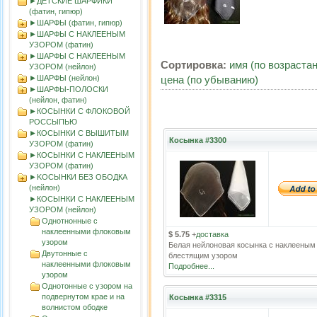
►ДЕТСКИЕ ШАРФИКИ
(фатин, гипюр)
►ШАРФЫ (фатин, гипюр)
►ШАРФЫ С НАКЛЕЕНЫМ
УЗОРОМ (фатин)
►ШАРФЫ С НАКЛЕЕНЫМ
Сортировка:
имя (по возраста
УЗОРОМ (нейлон)
►ШАРФЫ (нейлон)
цена (по убыванию)
►ШАРФЫ-ПОЛОСКИ
(нейлон, фатин)
►КОСЫНКИ С ФЛОКОВОЙ
РОССЫПЬЮ
►КОСЫНКИ С ВЫШИТЫМ
Косынка #3300
УЗОРОМ (фатин)
►КОСЫНКИ С НАКЛЕЕНЫМ
УЗОРОМ (фатин)
►KOСЫНКИ БЕЗ ОБОДКА
(нейлон)
►КОСЫНКИ С НАКЛЕЕНЫМ
УЗОРОМ (нейлон)
Однотнонные с
наклеенными флоковым
$ 5.75
+
доставка
узором
Белая нейлоновая косынка с наклееным
Двутонные с
блестящим узором
наклеенными флоковым
Подробнее...
узором
Однотонные с узором на
подвернутом крае и на
Косынка #3315
волнистом ободке