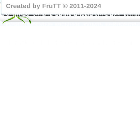
Created by FruTT © 2011-2024
nylon scarve
scarves, купить нейлоновые косынки, купит
купить газовые косынки, купить нейлонов
https://feoparagliding.com
Полеты на парапл
Полеты на параплане в Крыму Коктебель 