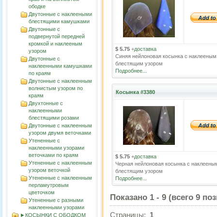
ободке
Двутонные с наклееными
блестящими камушками
Двутонные с
подвернутой передней
кромкой и наклееным
$ 5.75
+
доставка
узором
Синяя нейлоновая косынка с наклееным
Двутонные с
блестящим узором
наклеенными камушками
Подробнее...
по краям
Двутонные с наклеенным
волнистым узорoм по
Косынка #3380
краям
Двухтонные с
наклеенными
блестящими розами
Двутонные с наклеенным
узором двумя веточками
Утененные с
наклеенными узорами
веточками по краям
$ 5.75
+
доставка
Утененные с наклеенным
Черная нейлоновая косынка с наклеены
узором веточкой
блестящим узором
Утененные с наклеенным
Подробнее...
перламутровым
цветочком
Показано
1
-
9
(всего
9
поз
Утененные с разными
наклеенными узорами
Страницы:
1
►КОСЫНКИ С ОБОДКОМ