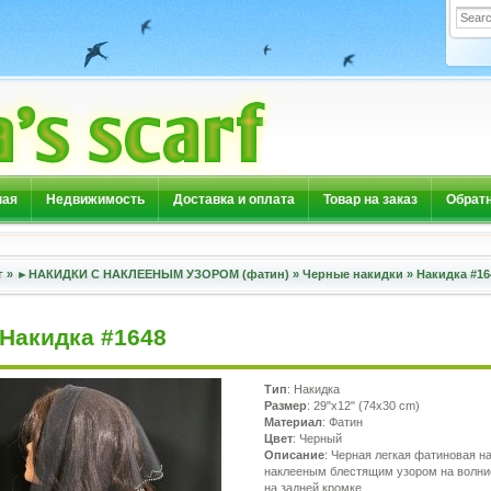
ная
Недвижимость
Доставка и оплата
Товар на заказ
Обратн
г
»
►НАКИДКИ С НАКЛЕЕНЫМ УЗОРОМ (фатин)
»
Черные накидки
»
Накидка #16
Накидка #1648
Тип
: Накидка
Размер
: 29"х12" (74х30 cm)
Материал
: Фатин
Цвет
: Черный
Описание
: Черная легкая фатиновая на
наклееным блестящим узором на волни
на задней кромке