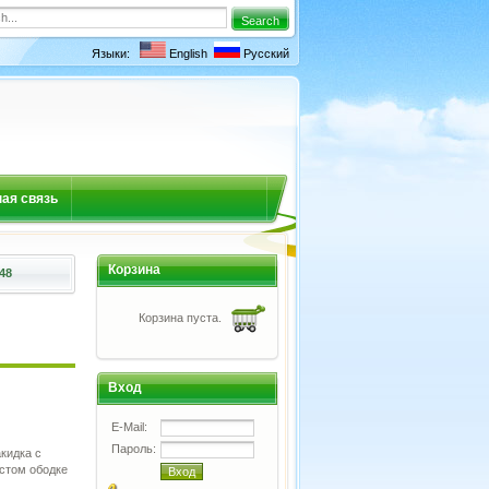
Языки:
English
Русский
ая связь
Корзина
48
Корзина пуста.
Вход
E-Mail:
Пароль:
кидка с
стом ободке