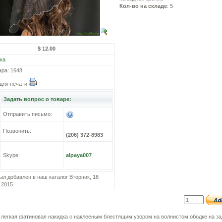
Кол-во на складе
: 5
$ 12.00
ка
ара: 1648
для печати
Задать вопрос о товаре:
Отправить письмо:
Позвонить:
(206) 372-8983
Skype:
alpaya007
ыл добавлен в наш каталог Вторник, 18
 2015
 легкая фатиновая накидка с наклееным блестящим узором на волнистом ободке на з