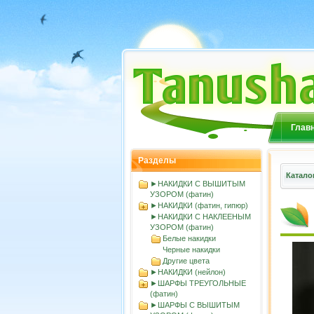
Глав
Разделы
Катало
►НАКИДКИ С ВЫШИТЫМ
УЗОРОМ (фатин)
►НАКИДКИ (фатин, гипюр)
►НАКИДКИ С НАКЛЕЕНЫМ
УЗОРОМ (фатин)
Белые накидки
Черные накидки
Другие цвета
►НАКИДКИ (нейлон)
►ШАРФЫ ТРЕУГОЛЬНЫЕ
(фатин)
►ШАРФЫ С ВЫШИТЫМ