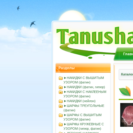
Глав
Разделы
Катало
►НАКИДКИ С ВЫШИТЫМ
УЗОРОМ (фатин)
►НАКИДКИ (фатин, гипюр)
►НАКИДКИ С НАКЛЕЕНЫМ
УЗОРОМ (фатин)
►НАКИДКИ (нейлон)
►ШАРФЫ ТРЕУГОЛЬНЫЕ
(фатин)
►ШАРФЫ С ВЫШИТЫМ
УЗОРОМ (фатин)
►ШАРФЫ КРУЖЕВНЫЕ С
УЗОРОМ (гипюр, фатин)