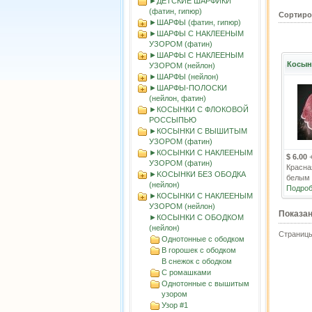
►ДЕТСКИЕ ШАРФИКИ
(фатин, гипюр)
Сортиро
►ШАРФЫ (фатин, гипюр)
►ШАРФЫ С НАКЛЕЕНЫМ
УЗОРОМ (фатин)
►ШАРФЫ С НАКЛЕЕНЫМ
Косын
УЗОРОМ (нейлон)
►ШАРФЫ (нейлон)
►ШАРФЫ-ПОЛОСКИ
(нейлон, фатин)
►КОСЫНКИ С ФЛОКОВОЙ
РОССЫПЬЮ
►КОСЫНКИ С ВЫШИТЫМ
УЗОРОМ (фатин)
►КОСЫНКИ С НАКЛЕЕНЫМ
$ 6.00
УЗОРОМ (фатин)
Красна
►KOСЫНКИ БЕЗ ОБОДКА
белым 
(нейлон)
Подроб
►КОСЫНКИ С НАКЛЕЕНЫМ
УЗОРОМ (нейлон)
Показа
►КОСЫНКИ С ОБОДКОМ
(нейлон)
Страниц
Однотонные с ободком
В горошек с ободком
В снежок с ободком
С ромашками
Однотонные с вышитым
узором
Узор #1