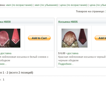
вка:
имя (по возрастанию)
|
имя (по убыванию)
|
цена (по возрастанию)
|
цена (по убы
Товаров на странице:
ка #6830
Косынка #6835
+
доставка
$ 6.00
+
доставка
я нейлоновая косынка в белый снежок с
Красная нейлоновая косынка в черный
ободком
черным ободком
нее...
Подробнее...
но
1
-
2
(всего
2
позиций)
ы:
1