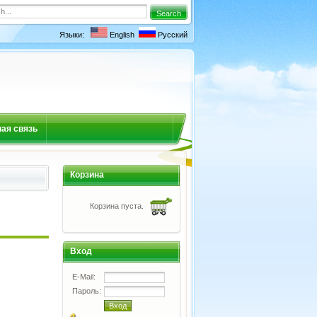
Языки:
English
Русский
ая связь
Корзина
Корзина пуста.
Вход
E-Mail:
Пароль: