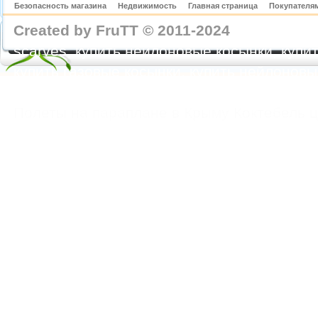
Безопасность магазина
Недвижимость
Главная страница
Покупателям
Created by FruTT © 2011-2024
nylon scarve
scarves, купить нейлоновые косынки, купит
купить газовые косынки, купить нейлонов
https://feoparagliding.com
Полеты на парапл
Полеты на параплане в Крыму Коктебель 