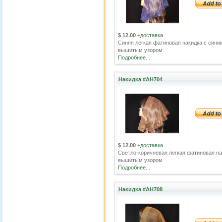
$ 12.00
+
доставка
Синяя легкая фатиновая накидка с сини
вышитым узором
Подробнее...
Накидка #АН704
$ 12.00
+
доставка
Светло-коричневая легкая фатиновая на
вышитым узором
Подробнее...
Накидка #АН708