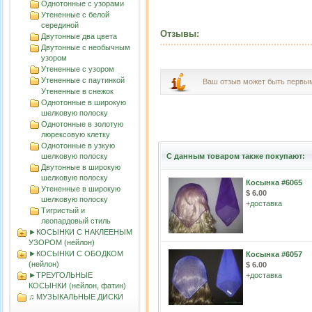
Однотонные с узорами
Утененные с белой
серединой
Отзывы:
Двутонные два цвета
Двутонные с необычным
узором
Утененные с узором
Утененные с паутинкой
Ваш отзыв может быть первы
Утененные в снежок
Однотонные в широкую
шелковую полоску
Однотонные в золотую
люрексовую клетку
Однотонные в узкую
шелковую полоску
С данным товаром также покупают:
Двутонные в широкую
шелковую полоску
Косынка #6065
Утененные в широкую
$ 6.00
шелковую полоску
+
доставка
Тигристый и
леопардовый стиль
►КОСЫНКИ С НАКЛЕЕНЫМ
УЗОРОМ (нейлон)
►КОСЫНКИ С ОБОДКОМ
Косынка #6057
(нейлон)
$ 6.00
►ТРЕУГОЛЬНЫЕ
+
доставка
КОСЫНКИ (нейлон, фатин)
♫ МУЗЫКАЛЬНЫЕ ДИСКИ