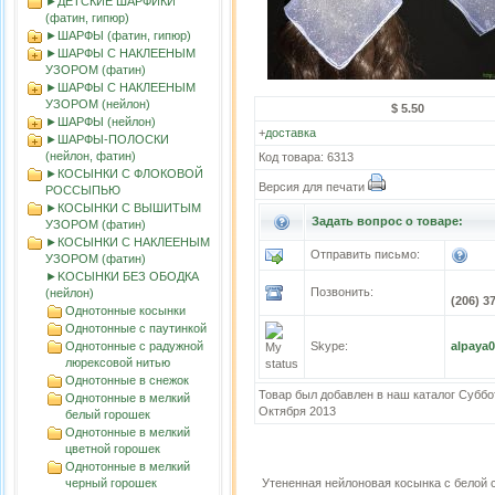
►ДЕТСКИЕ ШАРФИКИ
(фатин, гипюр)
►ШАРФЫ (фатин, гипюр)
►ШАРФЫ С НАКЛЕЕНЫМ
УЗОРОМ (фатин)
►ШАРФЫ С НАКЛЕЕНЫМ
УЗОРОМ (нейлон)
$ 5.50
►ШАРФЫ (нейлон)
+
доставка
►ШАРФЫ-ПОЛОСКИ
(нейлон, фатин)
Код товара: 6313
►КОСЫНКИ С ФЛОКОВОЙ
Версия для печати
РОССЫПЬЮ
►КОСЫНКИ С ВЫШИТЫМ
Задать вопрос о товаре:
УЗОРОМ (фатин)
►КОСЫНКИ С НАКЛЕЕНЫМ
Отправить письмо:
УЗОРОМ (фатин)
►KOСЫНКИ БЕЗ ОБОДКА
Позвонить:
(нейлон)
(206) 3
Однотонные косынки
Однотонные с паутинкой
Однотонные с радужной
Skype:
alpaya
люрексовой нитью
Однотонные в снежок
Товар был добавлен в наш каталог Суббо
Однотонные в мелкий
Октября 2013
белый горошек
Однотонные в мелкий
цветной горошек
Однотонные в мелкий
черный горошек
Утененная нейлоновая косынка с белой 