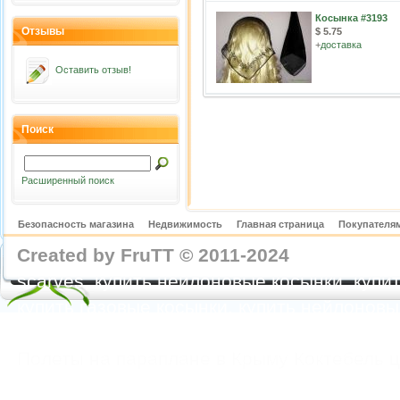
Косынка #3193
Отзывы
$ 5.75
+
доставка
Оставить отзыв!
Поиск
Расширенный поиск
Безопасность магазина
Недвижимость
Главная страница
Покупателям
Created by FruTT © 2011-2024
nylon scarve
scarves, купить нейлоновые косынки, купит
купить газовые косынки, купить нейлонов
https://feoparagliding.com
Полеты на парапл
Полеты на параплане в Крыму Коктебель 