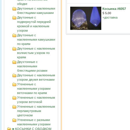
ободке
Двутонные с наклееными
Косынка #6057
блестящими камушками
$ 5.00
Двутонные с
+
доставка
подвернутой передней
кромкой и наклееным
узором
Двутонные с
наклеенными камушками
по краям
Двутонные с наклеенным
волнистым узорoм по
краям
Двухтонные с
наклеенными
блестящими розами
Двутонные с наклеенным
узором двумя веточками
Утененные с
наклеенными узорами
веточками по краям
Утененные с наклеенным
узором веточкой
Утененные с наклеенным
перламутровым
цветочком
Утененные с разными
наклеенными узорами
►КОСЫНКИ С ОБОДКОМ