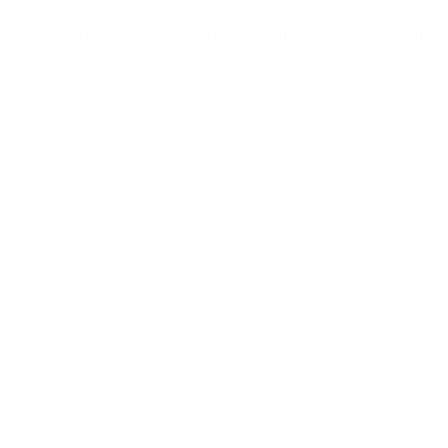
https://feoparagliding.com
Полеты на парапл
Полеты на параплане в Крыму Коктебель 