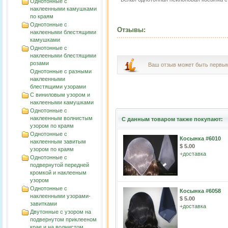
Однотонные с
наклеенными камушками
по краям
Однотонные с
Отзывы:
наклееными блестящими
камушками
Однотонные с
наклееными блестящими
розами
Ваш отзыв может быть первы
Однотонные с разными
наклеенными
блестящими узорами
С виниловым узором и
наклееными камушками
Однотонные с
наклеенным волнистым
С данным товаром также покупают:
узорoм по краям
Однотонные с
Косынка #6010
наклеенным завитым
$ 5.00
узорoм по краям
+
доставка
Однотонные с
подвернутой передней
кромкой и наклееным
узором
Однотонные с
Косынка #6058
наклеенными узорами-
$ 5.00
завитками
+
доставка
Двутонные с узором на
подвернутом приклееном
крае и на волнистом