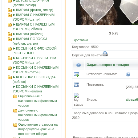
►ДЕТСКИЕ ШАРФИКИ
(фатин, гипюр)
►ШАРФЫ (фатин, гипюр)
►ШАРФЫ С НАКЛЕЕНЫМ
УЗОРОМ (фатин)
►ШАРФЫ С НАКЛЕЕНЫМ
УЗОРОМ (нейлон)
$ 5.75
►ШАРФЫ (нейлон)
►ШАРФЫ-ПОЛОСКИ
+
доставка
(нейлон, фатин)
Код товара: 9502
►КОСЫНКИ С ФЛОКОВОЙ
РОССЫПЬЮ
Версия для печати
►КОСЫНКИ С ВЫШИТЫМ
УЗОРОМ (фатин)
Задать вопрос о товаре:
►КОСЫНКИ С НАКЛЕЕНЫМ
УЗОРОМ (фатин)
Отправить письмо:
►KOСЫНКИ БЕЗ ОБОДКА
(нейлон)
Позвонить:
►КОСЫНКИ С НАКЛЕЕНЫМ
(206) 3
УЗОРОМ (нейлон)
Однотнонные с
Skype:
alpaya
наклеенными флоковым
узором
Двутонные с
Товар был добавлен в наш каталог Среда
наклеенными флоковым
2019
узором
Однотонные с узором на
подвернутом крае и на
волнистом ободке
Белая однотонная нейлоновая косынка