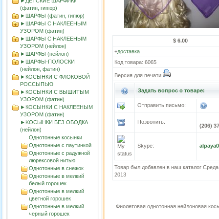
►ДЕТСКИЕ ШАРФИКИ
(фатин, гипюр)
►ШАРФЫ (фатин, гипюр)
►ШАРФЫ С НАКЛЕЕНЫМ
УЗОРОМ (фатин)
►ШАРФЫ С НАКЛЕЕНЫМ
$ 6.00
УЗОРОМ (нейлон)
+
доставка
►ШАРФЫ (нейлон)
►ШАРФЫ-ПОЛОСКИ
Код товара: 6065
(нейлон, фатин)
Версия для печати
►КОСЫНКИ С ФЛОКОВОЙ
РОССЫПЬЮ
Задать вопрос о товаре:
►КОСЫНКИ С ВЫШИТЫМ
УЗОРОМ (фатин)
Отправить письмо:
►КОСЫНКИ С НАКЛЕЕНЫМ
УЗОРОМ (фатин)
Позвонить:
►KOСЫНКИ БЕЗ ОБОДКА
(206) 3
(нейлон)
Однотонные косынки
Однотонные с паутинкой
Skype:
alpaya
Однотонные с радужной
люрексовой нитью
Товар был добавлен в наш каталог Среда
Однотонные в снежок
2013
Однотонные в мелкий
белый горошек
Однотонные в мелкий
цветной горошек
Однотонные в мелкий
Фиолетовая однотонная нейлоновая кос
черный горошек