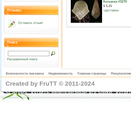
Косынка #3270
$ 5.25
Отзывы
+
доставка
Оставить отзыв!
Поиск
Расширенный поиск
Безопасность магазина
Недвижимость
Главная страница
Покупателям
Created by FruTT © 2011-2024
nylon scarve
scarves, купить нейлоновые косынки, купит
купить газовые косынки, купить нейлонов
https://feoparagliding.com
Полеты на парапл
Полеты на параплане в Крыму Коктебель 