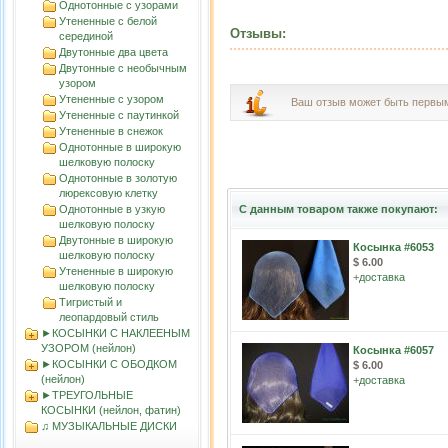
Однотонные с узорами
Утененные с белой
Отзывы:
серединой
Двутонные два цвета
Двутонные с необычным
узором
Утененные с узором
Ваш отзыв может быть первы
Утененные с паутинкой
Утененные в снежок
Однотонные в широкую
шелковую полоску
Однотонные в золотую
люрексовую клетку
Однотонные в узкую
С данным товаром также покупают:
шелковую полоску
Двутонные в широкую
Косынка #6053
шелковую полоску
$ 6.00
Утененные в широкую
+
доставка
шелковую полоску
Тигристый и
леопардовый стиль
►КОСЫНКИ С НАКЛЕЕНЫМ
УЗОРОМ (нейлон)
Косынка #6057
►КОСЫНКИ С ОБОДКОМ
$ 6.00
(нейлон)
+
доставка
►ТРЕУГОЛЬНЫЕ
КОСЫНКИ (нейлон, фатин)
♫ МУЗЫКАЛЬНЫЕ ДИСКИ