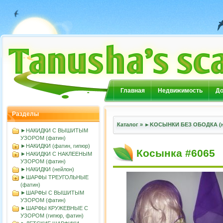
Главная
Недвижимость
До
Разделы
Каталог
»
►KOСЫНКИ БЕЗ ОБОДКА (н
►НАКИДКИ С ВЫШИТЫМ
УЗОРОМ (фатин)
►НАКИДКИ (фатин, гипюр)
Косынка #6065
►НАКИДКИ С НАКЛЕЕНЫМ
УЗОРОМ (фатин)
►НАКИДКИ (нейлон)
►ШАРФЫ ТРЕУГОЛЬНЫЕ
(фатин)
►ШАРФЫ С ВЫШИТЫМ
УЗОРОМ (фатин)
►ШАРФЫ КРУЖЕВНЫЕ С
УЗОРОМ (гипюр, фатин)