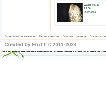
Шарф #3780
$ 7.00
+
доставка
Безопасность магазина
Недвижимость
Главная страница
Покупателям
Created by FruTT © 2011-2024
nylon scarve
scarves, купить нейлоновые косынки, купит
купить газовые косынки, купить нейлонов
https://feoparagliding.com
Полеты на парапл
Полеты на параплане в Крыму Коктебель 