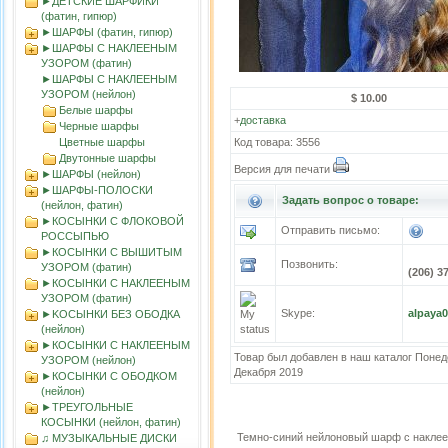
►ДЕТСКИЕ ШАРФИКИ
(фатин, гипюр)
►ШАРФЫ (фатин, гипюр)
►ШАРФЫ С НАКЛЕЕНЫМ
УЗОРОМ (фатин)
►ШАРФЫ С НАКЛЕЕНЫМ
УЗОРОМ (нейлон)
$ 10.00
Белые шарфы
+
доставка
Черные шарфы
Цветные шарфы
Код товара: 3556
Двутонные шарфы
Версия для печати
►ШАРФЫ (нейлон)
►ШАРФЫ-ПОЛОСКИ
Задать вопрос о товаре:
(нейлон, фатин)
►КОСЫНКИ С ФЛОКОВОЙ
Отправить письмо:
РОССЫПЬЮ
►КОСЫНКИ С ВЫШИТЫМ
Позвонить:
УЗОРОМ (фатин)
(206) 3
►КОСЫНКИ С НАКЛЕЕНЫМ
УЗОРОМ (фатин)
Skype:
alpaya
►KOСЫНКИ БЕЗ ОБОДКА
(нейлон)
►КОСЫНКИ С НАКЛЕЕНЫМ
Товар был добавлен в наш каталог Понед
УЗОРОМ (нейлон)
Декабря 2019
►КОСЫНКИ С ОБОДКОМ
(нейлон)
►ТРЕУГОЛЬНЫЕ
КОСЫНКИ (нейлон, фатин)
Темно-синий нейлоновый шарф с наклее
♫ МУЗЫКАЛЬНЫЕ ДИСКИ