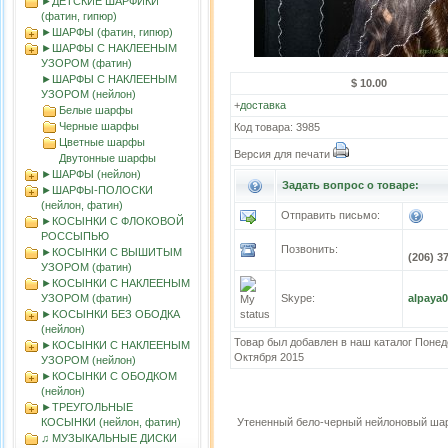
►ДЕТСКИЕ ШАРФИКИ
(фатин, гипюр)
►ШАРФЫ (фатин, гипюр)
►ШАРФЫ С НАКЛЕЕНЫМ
УЗОРОМ (фатин)
►ШАРФЫ С НАКЛЕЕНЫМ
$ 10.00
УЗОРОМ (нейлон)
+
доставка
Белые шарфы
Черные шарфы
Код товара: 3985
Цветные шарфы
Версия для печати
Двутонные шарфы
►ШАРФЫ (нейлон)
Задать вопрос о товаре:
►ШАРФЫ-ПОЛОСКИ
(нейлон, фатин)
Отправить письмо:
►КОСЫНКИ С ФЛОКОВОЙ
РОССЫПЬЮ
Позвонить:
►КОСЫНКИ С ВЫШИТЫМ
(206) 3
УЗОРОМ (фатин)
►КОСЫНКИ С НАКЛЕЕНЫМ
УЗОРОМ (фатин)
Skype:
alpaya
►KOСЫНКИ БЕЗ ОБОДКА
(нейлон)
Товар был добавлен в наш каталог Понед
►КОСЫНКИ С НАКЛЕЕНЫМ
Октября 2015
УЗОРОМ (нейлон)
►КОСЫНКИ С ОБОДКОМ
(нейлон)
►ТРЕУГОЛЬНЫЕ
КОСЫНКИ (нейлон, фатин)
Утененный бело-черный нейлоновый ша
♫ МУЗЫКАЛЬНЫЕ ДИСКИ