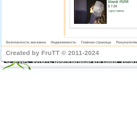
Шарф #5258
$ 7.00
+
доставка
Безопасность магазина
Недвижимость
Главная страница
Покупателям
Created by FruTT © 2011-2024
nylon scarve
scarves, купить нейлоновые косынки, купит
купить газовые косынки, купить нейлонов
https://feoparagliding.com
Полеты на парапл
Полеты на параплане в Крыму Коктебель 