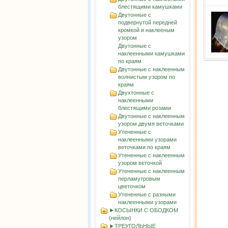
блестящими камушками
Двутонные с
подвернутой передней
кромкой и наклееным
узором
Двутонные с
наклеенными камушками
по краям
Двутонные с наклеенным
волнистым узорoм по
краям
Двухтонные с
наклеенными
блестящими розами
Двутонные с наклеенным
узором двумя веточками
Утененные с
наклеенными узорами
веточками по краям
Утененные с наклеенным
узором веточкой
Утененные с наклеенным
перламутровым
цветочком
Утененные с разными
наклеенными узорами
►КОСЫНКИ С ОБОДКОМ
(нейлон)
►ТРЕУГОЛЬНЫЕ