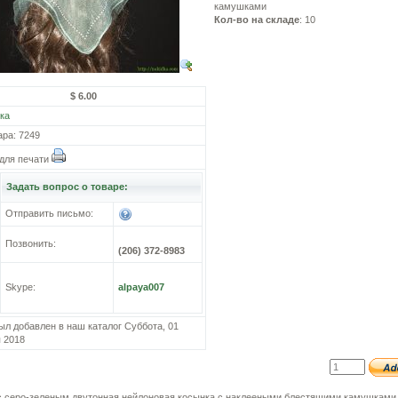
камушками
Кол-во на складе
: 10
$ 6.00
ка
ара: 7249
для печати
Задать вопрос о товаре:
Отправить письмо:
Позвонить:
(206) 372-8983
Skype:
alpaya007
ыл добавлен в наш каталог Суббота, 01
 2018
с серо-зеленым двутонная нейлоновая косынка с наклееными блестящими камушками