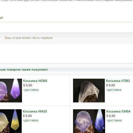
ы:
Ваш отзыв может быть первым.
ным товаром также покупают:
Косынка #6360
Косынка #7581
$ 5.50
$ 9.00
+
доставка
+
доставка
Косынка #6415
Косынка #3454
$ 5.50
$ 6.50
+
доставка
+
доставка