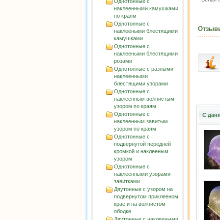
Однотонные с
наклеенными камушками
по краям
Однотонные с
Отзыв
наклееными блестящими
камушками
Однотонные с
наклееными блестящими
розами
Однотонные с разными
наклеенными
блестящими узорами
Однотонные с
наклеенным волнистым
узорoм по краям
Однотонные с
С дан
наклеенным завитым
узорoм по краям
Однотонные с
подвернутой передней
кромкой и наклееным
узором
Однотонные с
наклеенными узорами-
завитками
Двутонные с узором на
подвернутом приклееном
крае и на волнистом
ободке
Двутонные с наклееными