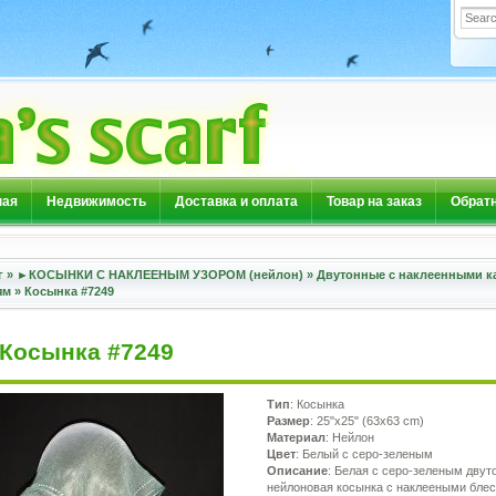
ная
Недвижимость
Доставка и оплата
Товар на заказ
Обратн
г
»
►КОСЫНКИ С НАКЛЕЕНЫМ УЗОРОМ (нейлон)
»
Двутонные с наклеенными 
ям
»
Косынка #7249
Косынка #7249
Тип
: Косынка
Размер
: 25"x25" (63x63 cm)
Материал
: Нейлон
Цвет
: Белый с серо-зеленым
Описание
: Белая с серо-зеленым двут
нейлоновая косынка с наклееными бле