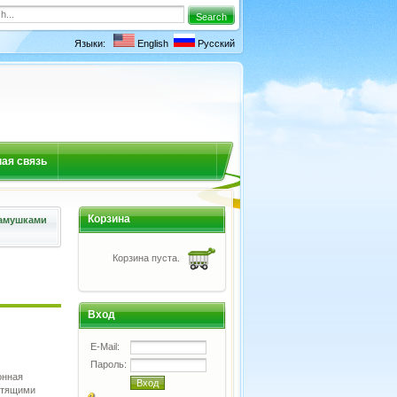
Языки:
English
Русский
ая связь
Корзина
камушками
Корзина пуста.
Вход
E-Mail:
Пароль:
онная
стящими