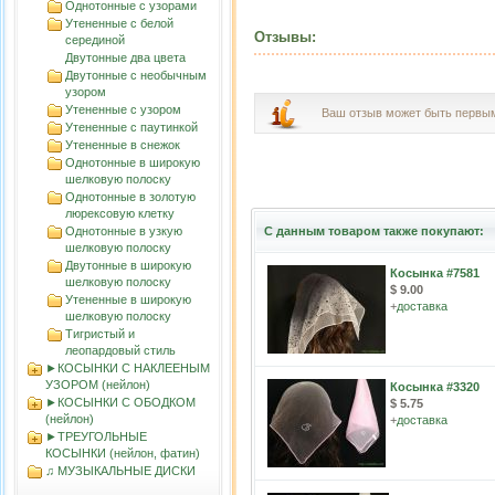
Однотонные с узорами
Утененные с белой
Отзывы:
серединой
Двутонные два цвета
Двутонные с необычным
узором
Утененные с узором
Ваш отзыв может быть первы
Утененные с паутинкой
Утененные в снежок
Однотонные в широкую
шелковую полоску
Однотонные в золотую
люрексовую клетку
Однотонные в узкую
С данным товаром также покупают:
шелковую полоску
Двутонные в широкую
Косынка #7581
шелковую полоску
$ 9.00
Утененные в широкую
+
доставка
шелковую полоску
Тигристый и
леопардовый стиль
►КОСЫНКИ С НАКЛЕЕНЫМ
УЗОРОМ (нейлон)
Косынка #3320
►КОСЫНКИ С ОБОДКОМ
$ 5.75
(нейлон)
+
доставка
►ТРЕУГОЛЬНЫЕ
КОСЫНКИ (нейлон, фатин)
♫ МУЗЫКАЛЬНЫЕ ДИСКИ