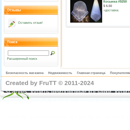
Косынка #9250
$ 6.50
Отзывы
+
доставка
Оставить отзыв!
Поиск
Расширенный поиск
Безопасность магазина
Недвижимость
Главная страница
Покупателям
Created by FruTT © 2011-2024
nylon scarve
scarves, купить нейлоновые косынки, купит
купить газовые косынки, купить нейлонов
https://feoparagliding.com
Полеты на парапл
Полеты на параплане в Крыму Коктебель 