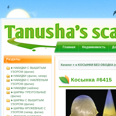
Главная
Недвижимость
До
Разделы
Каталог
»
►KOСЫНКИ БЕЗ ОБОДКА (н
►НАКИДКИ С ВЫШИТЫМ
УЗОРОМ (фатин)
►НАКИДКИ (фатин, гипюр)
Косынка #6415
►НАКИДКИ С НАКЛЕЕНЫМ
УЗОРОМ (фатин)
►НАКИДКИ (нейлон)
►ШАРФЫ ТРЕУГОЛЬНЫЕ
(фатин)
►ШАРФЫ С ВЫШИТЫМ
УЗОРОМ (фатин)
►ШАРФЫ КРУЖЕВНЫЕ С
УЗОРОМ (гипюр, фатин)