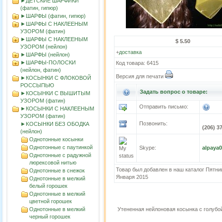
►ДЕТСКИЕ ШАРФИКИ
(фатин, гипюр)
►ШАРФЫ (фатин, гипюр)
►ШАРФЫ С НАКЛЕЕНЫМ
УЗОРОМ (фатин)
►ШАРФЫ С НАКЛЕЕНЫМ
$ 5.50
УЗОРОМ (нейлон)
+
доставка
►ШАРФЫ (нейлон)
►ШАРФЫ-ПОЛОСКИ
Код товара: 6415
(нейлон, фатин)
Версия для печати
►КОСЫНКИ С ФЛОКОВОЙ
РОССЫПЬЮ
Задать вопрос о товаре:
►КОСЫНКИ С ВЫШИТЫМ
УЗОРОМ (фатин)
Отправить письмо:
►КОСЫНКИ С НАКЛЕЕНЫМ
УЗОРОМ (фатин)
Позвонить:
►KOСЫНКИ БЕЗ ОБОДКА
(206) 3
(нейлон)
Однотонные косынки
Однотонные с паутинкой
Skype:
alpaya
Однотонные с радужной
люрексовой нитью
Товар был добавлен в наш каталог Пятни
Однотонные в снежок
Января 2015
Однотонные в мелкий
белый горошек
Однотонные в мелкий
цветной горошек
Однотонные в мелкий
Утененная нейлоновая косынка с голубо
черный горошек