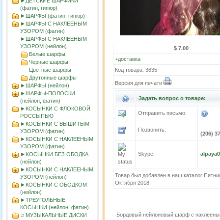
►ДЕТСКИЕ ШАРФИКИ
(фатин, гипюр)
►ШАРФЫ (фатин, гипюр)
►ШАРФЫ С НАКЛЕЕНЫМ
УЗОРОМ (фатин)
►ШАРФЫ С НАКЛЕЕНЫМ
УЗОРОМ (нейлон)
$ 7.00
Белые шарфы
+
доставка
Черные шарфы
Цветные шарфы
Код товара: 3635
Двутонные шарфы
Версия для печати
►ШАРФЫ (нейлон)
►ШАРФЫ-ПОЛОСКИ
Задать вопрос о товаре:
(нейлон, фатин)
►КОСЫНКИ С ФЛОКОВОЙ
Отправить письмо:
РОССЫПЬЮ
►КОСЫНКИ С ВЫШИТЫМ
Позвонить:
УЗОРОМ (фатин)
(206) 3
►КОСЫНКИ С НАКЛЕЕНЫМ
УЗОРОМ (фатин)
Skype:
alpaya
►KOСЫНКИ БЕЗ ОБОДКА
(нейлон)
►КОСЫНКИ С НАКЛЕЕНЫМ
Товар был добавлен в наш каталог Пятни
УЗОРОМ (нейлон)
Октября 2018
►КОСЫНКИ С ОБОДКОМ
(нейлон)
►ТРЕУГОЛЬНЫЕ
КОСЫНКИ (нейлон, фатин)
Бордовый нейлоновый шарф с наклеены
♫ МУЗЫКАЛЬНЫЕ ДИСКИ