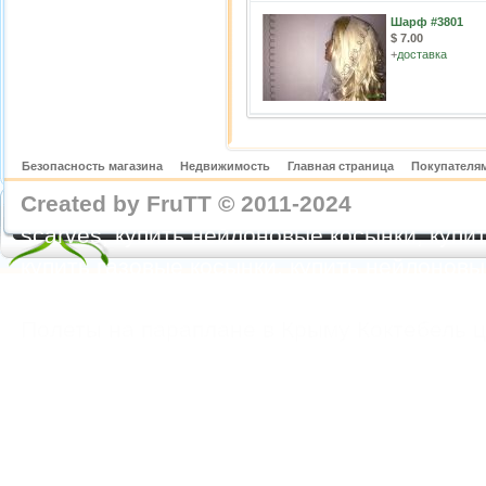
Шарф #3801
$ 7.00
+
доставка
Безопасность магазина
Недвижимость
Главная страница
Покупателям
Created by FruTT © 2011-2024
nylon scarve
scarves, купить нейлоновые косынки, купит
купить газовые косынки, купить нейлонов
https://feoparagliding.com
Полеты на парапл
Полеты на параплане в Крыму Коктебель 