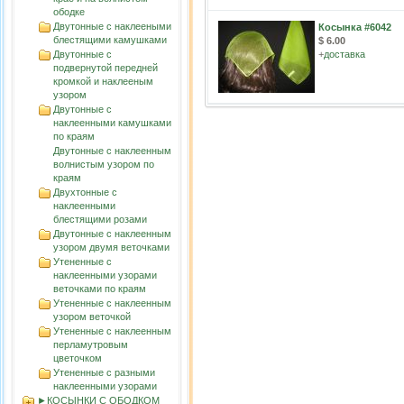
ободке
Двутонные с наклееными
Косынка #6042
блестящими камушками
$ 6.00
Двутонные с
+
доставка
подвернутой передней
кромкой и наклееным
узором
Двутонные с
наклеенными камушками
по краям
Двутонные с наклеенным
волнистым узорoм по
краям
Двухтонные с
наклеенными
блестящими розами
Двутонные с наклеенным
узором двумя веточками
Утененные с
наклеенными узорами
веточками по краям
Утененные с наклеенным
узором веточкой
Утененные с наклеенным
перламутровым
цветочком
Утененные с разными
наклеенными узорами
►КОСЫНКИ С ОБОДКОМ