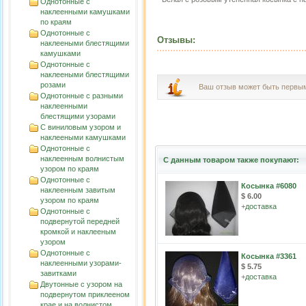
Однотонные с
наклеенными камушками
по краям
Однотонные с
Отзывы:
наклееными блестящими
камушками
Однотонные с
наклееными блестящими
розами
Ваш отзыв может быть первы
Однотонные с разными
наклеенными
блестящими узорами
С виниловым узором и
наклееными камушками
Однотонные с
наклеенным волнистым
С данным товаром также покупают:
узорoм по краям
Однотонные с
Косынка #6080
наклеенным завитым
$ 6.00
узорoм по краям
+
доставка
Однотонные с
подвернутой передней
кромкой и наклееным
узором
Однотонные с
Косынка #3361
наклеенными узорами-
$ 5.75
завитками
+
доставка
Двутонные с узором на
подвернутом приклееном
крае и на волнистом