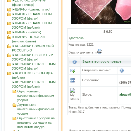
►ДЕТСКИЕ ШАРФИКИ
(фатин, гипюр)
►ШАРФЫ (фатин, гипюр)
►ШАРФЫ С НАКЛЕЕНЫМ
УЗОРОМ (фатин)
►ШАРФЫ С НАКЛЕЕНЫМ
УЗОРОМ (нейлон)
$ 6.50
►ШАРФЫ (нейлон)
►ШАРФЫ-ПОЛОСКИ
+
доставка
(нейлон, фатин)
Код товара: 9221
►КОСЫНКИ С ФЛОКОВОЙ
РОССЫПЬЮ
Версия для печати
►КОСЫНКИ С ВЫШИТЫМ
УЗОРОМ (фатин)
Задать вопрос о товаре:
►КОСЫНКИ С НАКЛЕЕНЫМ
УЗОРОМ (фатин)
Отправить письмо:
►KOСЫНКИ БЕЗ ОБОДКА
(нейлон)
Позвонить:
►КОСЫНКИ С НАКЛЕЕНЫМ
(206) 3
УЗОРОМ (нейлон)
Однотнонные с
Skype:
alpaya
наклеенными флоковым
узором
Двутонные с
Товар был добавлен в наш каталог Понед
наклеенными флоковым
Июня 2017
узором
Однотонные с узором на
подвернутом крае и на
волнистом ободке
Белая с розовым утененная косынка с 