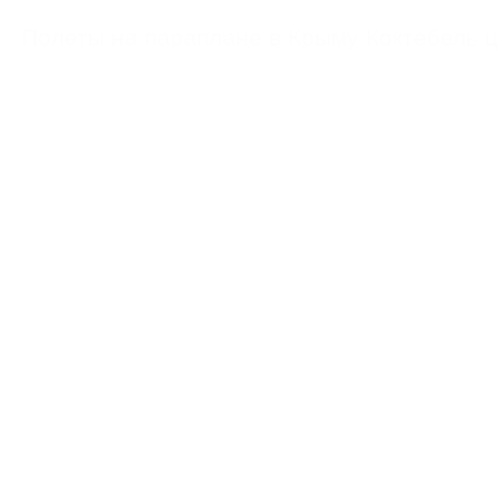
https://feoparagliding.com
Полеты на парапл
Полеты на параплане в Крыму Коктебель 