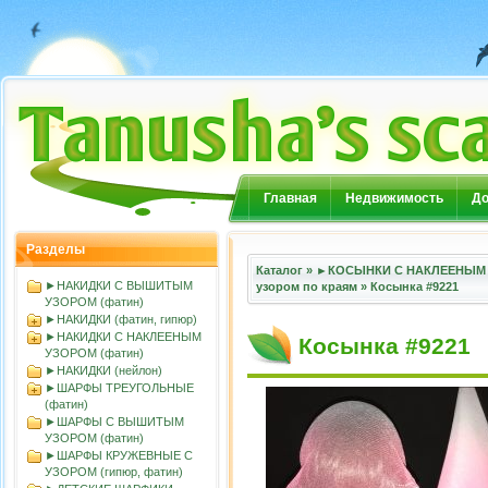
Главная
Недвижимость
До
Разделы
Каталог
»
►КОСЫНКИ С НАКЛЕЕНЫМ 
►НАКИДКИ С ВЫШИТЫМ
узорoм по краям
»
Косынка #9221
УЗОРОМ (фатин)
►НАКИДКИ (фатин, гипюр)
►НАКИДКИ С НАКЛЕЕНЫМ
Косынка #9221
УЗОРОМ (фатин)
►НАКИДКИ (нейлон)
►ШАРФЫ ТРЕУГОЛЬНЫЕ
(фатин)
►ШАРФЫ С ВЫШИТЫМ
УЗОРОМ (фатин)
►ШАРФЫ КРУЖЕВНЫЕ С
УЗОРОМ (гипюр, фатин)