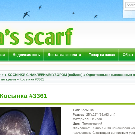
ная
Недвижимость
Доставка и оплата
Товар на заказ
Обратн
г
»
►КОСЫНКИ С НАКЛЕЕНЫМ УЗОРОМ (нейлон)
»
Однотонные с наклеенным 
 по краям
»
Косынка #3361
Косынка #3361
Тип
: Косынка
Размер
: 25"x25" (63x63 cm)
Материал
: Нейлон
Цвет
: Темно-синий
Описание
: Темно-синяя нейлоновая ко
наклеенным блестящим волнистым узо