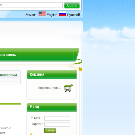
Языки:
English
Русский
ая связь
Корзина
волнистым
Корзина пуста.
Вход
E-Mail:
Пароль:
сынка с
ром