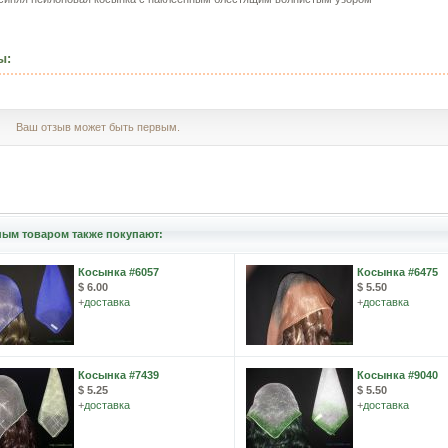
ы:
Ваш отзыв может быть первым.
ным товаром также покупают:
Косынка #6057
Косынка #6475
$ 6.00
$ 5.50
+
доставка
+
доставка
Косынка #7439
Косынка #9040
$ 5.25
$ 5.50
+
доставка
+
доставка