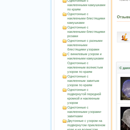
Однотонные с
наклеенными камушками
по краям
Однотонные с
Отзыв
наклееными блестящими
камушками
Однотонные с
наклееными блестящими
розами
Однотонные с разными
наклеенными
блестящими узорами
С виниловым узором и
наклееными камушками
Однотонные с
наклеенным волнистым
С дан
узорoм по краям
Однотонные с
наклеенным завитым
узорoм по краям
Однотонные с
подвернутой передней
кромкой и наклееным
узором
Однотонные с
наклеенными узорами-
завитками
Двутонные с узором на
подвернутом приклееном
крае и на волнистом