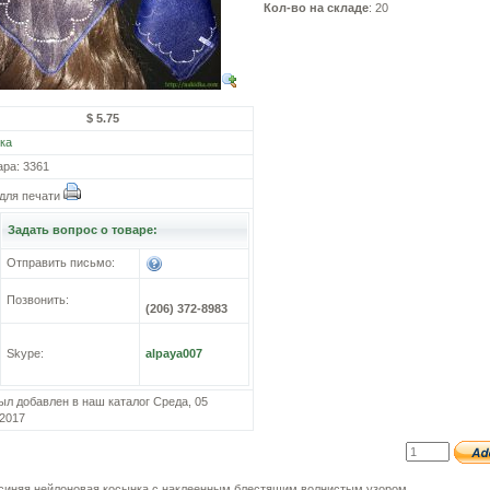
Кол-во на складе
: 20
$ 5.75
ка
ара: 3361
для печати
Задать вопрос о товаре:
Отправить письмо:
Позвонить:
(206) 372-8983
Skype:
alpaya007
ыл добавлен в наш каталог Среда, 05
2017
синяя нейлоновая косынка с наклеенным блестящим волнистым узором