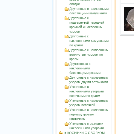
ободке
Двутонные с наклееными
блестящими камушками
Двутонные с
подвернутой передней
кромкой и наклееным
узором
Двутонные с
наклеенными камушками
по краям
Двутонные с наклеенным
волнистым узорoм по
краям
Двухтонные с
наклеенными
блестящими розами
Двутонные с наклеенным
узором двумя веточками
Утененные с
наклеенными узорами
веточками по краям
Утененные с наклеенным
узором веточкой
Утененные с наклеенным
перламутровым
цветочком
Утененные с разными
наклеенными узорами
►КОСЫНКИ С ОБОДКОМ