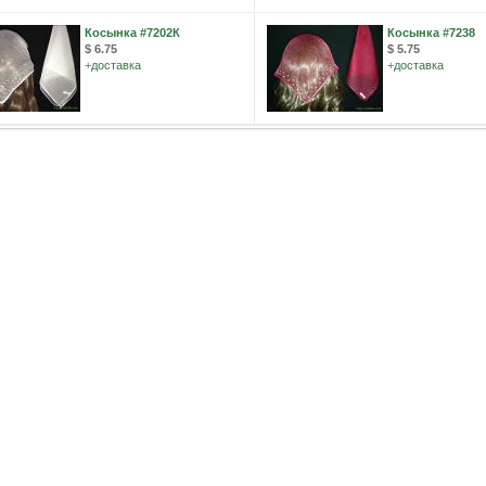
Косынка #7202К
Косынка #7238
$ 6.75
$ 5.75
+
доставка
+
доставка