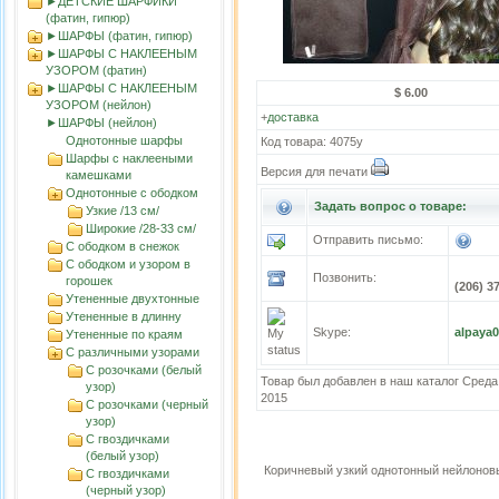
►ДЕТСКИЕ ШАРФИКИ
(фатин, гипюр)
►ШАРФЫ (фатин, гипюр)
►ШАРФЫ С НАКЛЕЕНЫМ
УЗОРОМ (фатин)
►ШАРФЫ С НАКЛЕЕНЫМ
$ 6.00
УЗОРОМ (нейлон)
+
доставка
►ШАРФЫ (нейлон)
Однотонные шарфы
Код товара: 4075у
Шарфы с наклееными
Версия для печати
камешками
Однотонные с ободком
Задать вопрос о товаре:
Узкие /13 cм/
Широкие /28-33 cм/
Отправить письмо:
С ободком в снежок
С ободком и узором в
Позвонить:
горошек
(206) 3
Утененные двухтонные
Утененные в длинну
Skype:
alpaya
Утененные по краям
С различными узорами
С розочками (белый
Товар был добавлен в наш каталог Среда
узор)
2015
С розочками (черный
узор)
С гвоздичками
(белый узор)
Коричневый узкий однотонный нейлоно
С гвоздичками
(черный узор)