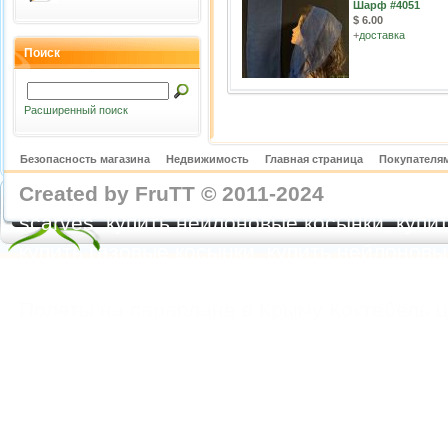
Шарф #4051
$ 6.00
+
доставка
Поиск
Расширенный поиск
Безопасность магазина
Недвижимость
Главная страница
Покупателям
Created by FruTT © 2011-2024
nylon scarve
scarves, купить нейлоновые косынки, купит
купить газовые косынки, купить нейлонов
https://feoparagliding.com
Полеты на парапл
Полеты на параплане в Крыму Коктебель 