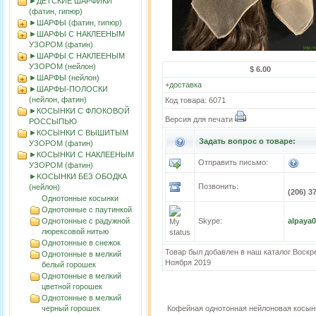
►ДЕТСКИЕ ШАРФИКИ
(фатин, гипюр)
►ШАРФЫ (фатин, гипюр)
►ШАРФЫ С НАКЛЕЕНЫМ
УЗОРОМ (фатин)
►ШАРФЫ С НАКЛЕЕНЫМ
УЗОРОМ (нейлон)
$ 6.00
►ШАРФЫ (нейлон)
+
доставка
►ШАРФЫ-ПОЛОСКИ
(нейлон, фатин)
Код товара: 6071
►КОСЫНКИ С ФЛОКОВОЙ
Версия для печати
РОССЫПЬЮ
►КОСЫНКИ С ВЫШИТЫМ
Задать вопрос о товаре:
УЗОРОМ (фатин)
►КОСЫНКИ С НАКЛЕЕНЫМ
Отправить письмо:
УЗОРОМ (фатин)
►KOСЫНКИ БЕЗ ОБОДКА
Позвонить:
(нейлон)
(206) 3
Однотонные косынки
Однотонные с паутинкой
Однотонные с радужной
Skype:
alpaya
люрексовой нитью
Однотонные в снежок
Товар был добавлен в наш каталог Воскр
Однотонные в мелкий
Ноября 2019
белый горошек
Однотонные в мелкий
цветной горошек
Однотонные в мелкий
черный горошек
Кофейная однотонная нейлоновая косын