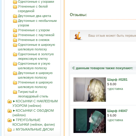
Однотонные с узорами
Утененные с белой
серединой
Отзывы:
Двутонные два цвета
Двутонные с необычным
узором
Утененные с узором
Утененные с паутинкой
Ваш отзыв может быть первы
Утененные в снежок
Однотонные в широкую
шелковую полоску
Однотонные в золотую
люрексовую клетку
Однотонные в узкую
шелковую полоску
С данным товаром также покупают:
Двутонные в широкую
шелковую полоску
Шарф #0281
Утененные в широкую
$ 8.00
шелковую полоску
+
доставка
Тигристый и
леопардовый стиль
►КОСЫНКИ С НАКЛЕЕНЫМ
УЗОРОМ (нейлон)
►КОСЫНКИ С ОБОДКОМ
Шарф #4047
(нейлон)
$ 6.00
►ТРЕУГОЛЬНЫЕ
+
доставка
КОСЫНКИ (нейлон, фатин)
♫ МУЗЫКАЛЬНЫЕ ДИСКИ