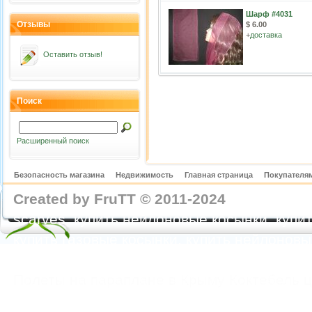
Шарф #4031
Отзывы
$ 6.00
+
доставка
Оставить отзыв!
Поиск
Расширенный поиск
Безопасность магазина
Недвижимость
Главная страница
Покупателям
Created by FruTT © 2011-2024
nylon scarve
scarves, купить нейлоновые косынки, купит
купить газовые косынки, купить нейлонов
https://feoparagliding.com
Полеты на парапл
Полеты на параплане в Крыму Коктебель 