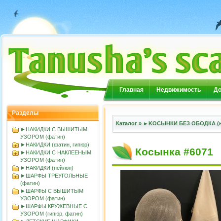
Главная
Недвижимость
До
Разделы
Каталог
»
►KOСЫНКИ БЕЗ ОБОДКА (н
►НАКИДКИ С ВЫШИТЫМ
УЗОРОМ (фатин)
►НАКИДКИ (фатин, гипюр)
Косынка #6071
►НАКИДКИ С НАКЛЕЕНЫМ
УЗОРОМ (фатин)
►НАКИДКИ (нейлон)
►ШАРФЫ ТРЕУГОЛЬНЫЕ
(фатин)
►ШАРФЫ С ВЫШИТЫМ
УЗОРОМ (фатин)
►ШАРФЫ КРУЖЕВНЫЕ С
УЗОРОМ (гипюр, фатин)