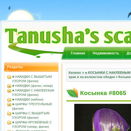
Главная
Недвижимость
До
Разделы
Каталог
»
►КОСЫНКИ С НАКЛЕЕНЫМ 
►НАКИДКИ С ВЫШИТЫМ
крае и на волнистом ободке
»
Косынк
УЗОРОМ (фатин)
►НАКИДКИ (фатин, гипюр)
►НАКИДКИ С НАКЛЕЕНЫМ
Косынка #8065
УЗОРОМ (фатин)
►НАКИДКИ (нейлон)
►ШАРФЫ ТРЕУГОЛЬНЫЕ
(фатин)
►ШАРФЫ С ВЫШИТЫМ
УЗОРОМ (фатин)
►ШАРФЫ КРУЖЕВНЫЕ С
УЗОРОМ (гипюр, фатин)