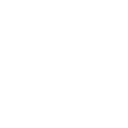
https://feoparagliding.com
Полеты на парапл
Полеты на параплане в Крыму Коктебель 