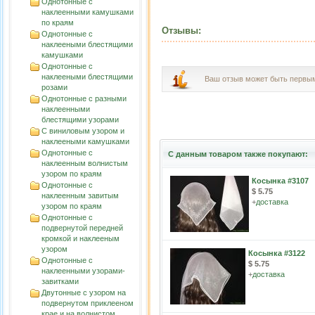
Однотонные с
наклеенными камушками
по краям
Отзывы:
Однотонные с
наклееными блестящими
камушками
Однотонные с
наклееными блестящими
Ваш отзыв может быть первы
розами
Однотонные с разными
наклеенными
блестящими узорами
С виниловым узором и
наклееными камушками
Однотонные с
С данным товаром также покупают:
наклеенным волнистым
узорoм по краям
Косынка #3107
Однотонные с
$ 5.75
наклеенным завитым
+
доставка
узорoм по краям
Однотонные с
подвернутой передней
кромкой и наклееным
узором
Косынка #3122
Однотонные с
$ 5.75
наклеенными узорами-
+
доставка
завитками
Двутонные с узором на
подвернутом приклееном
крае и на волнистом