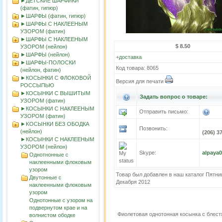
►ДЕТСКИЕ ШАРФИКИ
(фатин, гипюр)
►ШАРФЫ (фатин, гипюр)
►ШАРФЫ С НАКЛЕЕНЫМ
УЗОРОМ (фатин)
►ШАРФЫ С НАКЛЕЕНЫМ
$ 8.50
УЗОРОМ (нейлон)
►ШАРФЫ (нейлон)
+
доставка
►ШАРФЫ-ПОЛОСКИ
Код товара: 8065
(нейлон, фатин)
►КОСЫНКИ С ФЛОКОВОЙ
Версия для печати
РОССЫПЬЮ
►КОСЫНКИ С ВЫШИТЫМ
Задать вопрос о товаре:
УЗОРОМ (фатин)
►КОСЫНКИ С НАКЛЕЕНЫМ
Отправить письмо:
УЗОРОМ (фатин)
►KOСЫНКИ БЕЗ ОБОДКА
Позвонить:
(нейлон)
(206) 3
►КОСЫНКИ С НАКЛЕЕНЫМ
УЗОРОМ (нейлон)
Skype:
alpaya
Однотнонные с
наклеенными флоковым
узором
Товар был добавлен в наш каталог Пятни
Двутонные с
Декабря 2012
наклеенными флоковым
узором
Однотонные с узором на
подвернутом крае и на
Фиолетовая однотонная косынка с блест
волнистом ободке