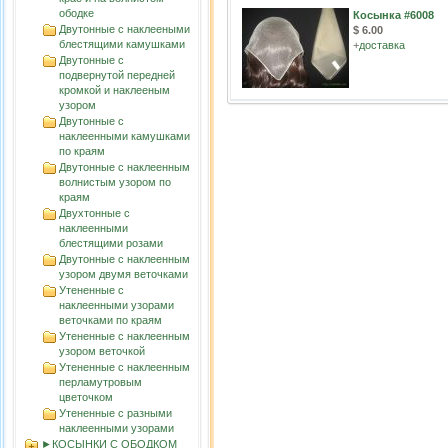
ободке
Косынка #6008
Двутонные с наклееными
$ 6.00
блестящими камушками
+
доставка
Двутонные с
подвернутой передней
кромкой и наклееным
узором
Двутонные с
наклеенными камушками
по краям
Двутонные с наклеенным
волнистым узорoм по
краям
Двухтонные с
наклеенными
блестящими розами
Двутонные с наклеенным
узором двумя веточками
Утененные с
наклеенными узорами
веточками по краям
Утененные с наклеенным
узором веточкой
Утененные с наклеенным
перламутровым
цветочком
Утененные с разными
наклеенными узорами
►КОСЫНКИ С ОБОДКОМ