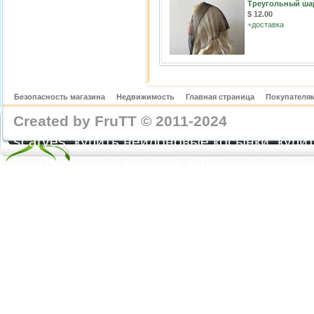
Треугольный ша
$ 12.00
+
доставка
Безопасность магазина
Недвижимость
Главная страница
Покупателям
Created by FruTT © 2011-2024
nylon scarve
scarves, купить нейлоновые косынки, купит
купить газовые косынки, купить нейлонов
https://feoparagliding.com
Полеты на парапл
Полеты на параплане в Крыму Коктебель 