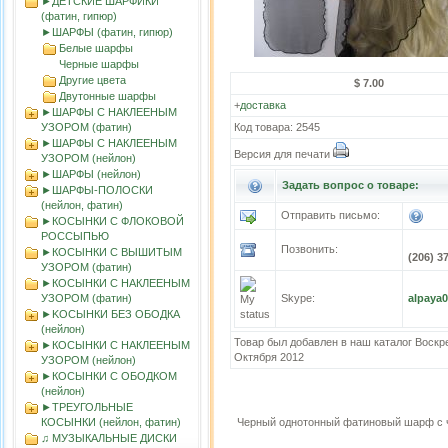
►ДЕТСКИЕ ШАРФИКИ
(фатин, гипюр)
►ШАРФЫ (фатин, гипюр)
Белые шарфы
Черные шарфы
Другие цвета
$ 7.00
Двутонные шарфы
+
доставка
►ШАРФЫ С НАКЛЕЕНЫМ
УЗОРОМ (фатин)
Код товара: 2545
►ШАРФЫ С НАКЛЕЕНЫМ
Версия для печати
УЗОРОМ (нейлон)
►ШАРФЫ (нейлон)
Задать вопрос о товаре:
►ШАРФЫ-ПОЛОСКИ
(нейлон, фатин)
Отправить письмо:
►КОСЫНКИ С ФЛОКОВОЙ
РОССЫПЬЮ
Позвонить:
►КОСЫНКИ С ВЫШИТЫМ
(206) 3
УЗОРОМ (фатин)
►КОСЫНКИ С НАКЛЕЕНЫМ
УЗОРОМ (фатин)
Skype:
alpaya
►KOСЫНКИ БЕЗ ОБОДКА
(нейлон)
Товар был добавлен в наш каталог Воскр
►КОСЫНКИ С НАКЛЕЕНЫМ
Октября 2012
УЗОРОМ (нейлон)
►КОСЫНКИ С ОБОДКОМ
(нейлон)
►ТРЕУГОЛЬНЫЕ
КОСЫНКИ (нейлон, фатин)
Черный однотонный фатиновый шарф с 
♫ МУЗЫКАЛЬНЫЕ ДИСКИ