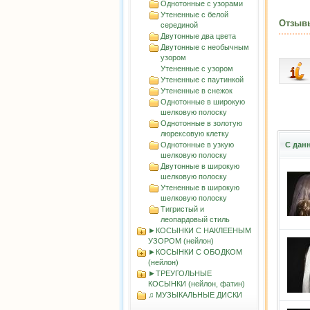
Однотонные с узорами
Утененные с белой
Отзыв
серединой
Двутонные два цвета
Двутонные с необычным
узором
Утененные с узором
Утененные с паутинкой
Утененные в снежок
Однотонные в широкую
шелковую полоску
Однотонные в золотую
люрексовую клетку
Однотонные в узкую
С дан
шелковую полоску
Двутонные в широкую
шелковую полоску
Утененные в широкую
шелковую полоску
Тигристый и
леопардовый стиль
►КОСЫНКИ С НАКЛЕЕНЫМ
УЗОРОМ (нейлон)
►КОСЫНКИ С ОБОДКОМ
(нейлон)
►ТРЕУГОЛЬНЫЕ
КОСЫНКИ (нейлон, фатин)
♫ МУЗЫКАЛЬНЫЕ ДИСКИ