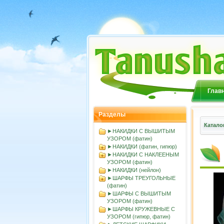
Глав
Разделы
Катало
►НАКИДКИ С ВЫШИТЫМ
УЗОРОМ (фатин)
►НАКИДКИ (фатин, гипюр)
►НАКИДКИ С НАКЛЕЕНЫМ
УЗОРОМ (фатин)
►НАКИДКИ (нейлон)
►ШАРФЫ ТРЕУГОЛЬНЫЕ
(фатин)
►ШАРФЫ С ВЫШИТЫМ
УЗОРОМ (фатин)
►ШАРФЫ КРУЖЕВНЫЕ С
УЗОРОМ (гипюр, фатин)