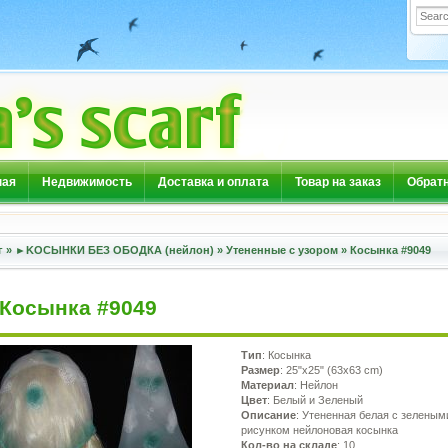
ная
Недвижимость
Доставка и оплата
Товар на заказ
Обратн
г
»
►KOСЫНКИ БЕЗ ОБОДКА (нейлон)
»
Утененные с узором
»
Косынка #9049
Косынка #9049
Тип
: Косынка
Размер
: 25"x25" (63x63 cm)
Материал
: Нейлон
Цвет
: Белый и Зеленый
Описание
: Утененная белая с зеленым
рисунком нейлоновая косынка
Кол-во на складе
: 10