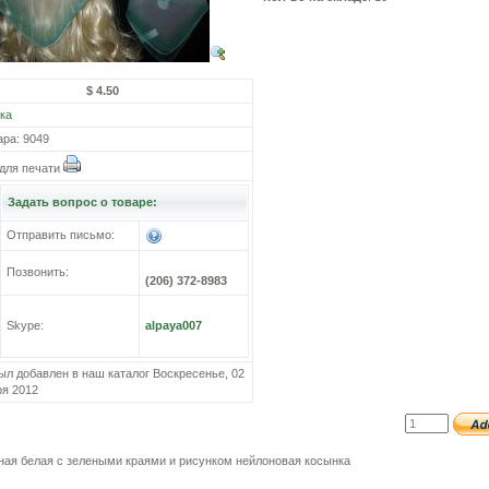
$ 4.50
ка
ара: 9049
для печати
Задать вопрос о товаре:
Отправить письмо:
Позвонить:
(206) 372-8983
Skype:
alpaya007
ыл добавлен в наш каталог Воскресенье, 02
я 2012
ная белая с зелеными краями и рисунком нейлоновая косынка