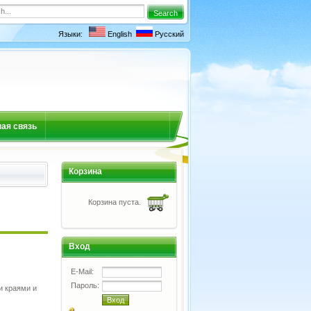
Языки:
English
Русский
ая связь
Корзина
Корзина пуста.
Вход
E-Mail:
Пароль:
и краями и