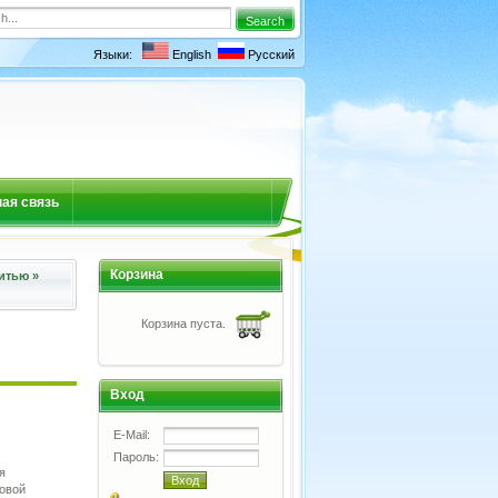
Языки:
English
Русский
ая связь
Корзина
итью
»
Корзина пуста.
Вход
E-Mail:
Пароль:
я
овой