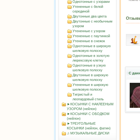
Однотонные с узорами
Утененные с белой
серединой
Двутонные два цвета
Отзыв
Двутонные с необычным
узором
Утененные с узором
Утененные с паутинкой
Утененные в снежок
Однотонные в широкую
шелковую полоску
Однотонные в золотую
люрексовую клетку
Однотонные в узкую
шелковую полоску
С дан
Двутонные в широкую
шелковую полоску
Утененные в широкую
шелковую полоску
Тигристый и
леопардовый стиль
►КОСЫНКИ С НАКЛЕЕНЫМ
УЗОРОМ (нейлон)
►КОСЫНКИ С ОБОДКОМ
(нейлон)
►ТРЕУГОЛЬНЫЕ
КОСЫНКИ (нейлон, фатин)
♫ МУЗЫКАЛЬНЫЕ ДИСКИ