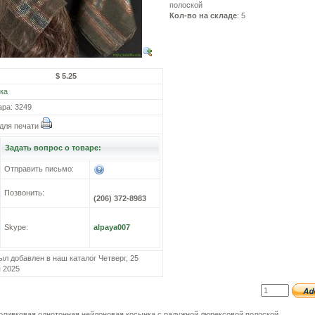
полоской
Кол-во на складе
: 5
$ 5.25
ка
ара: 3249
для печати
Задать вопрос о товаре:
Отправить письмо:
Позвонить:
(206) 372-8983
Skype:
alpaya007
ыл добавлен в наш каталог Четверг, 25
 2025
оливковая однотонная нейлоновая косынка с радужной люрексовой полоской