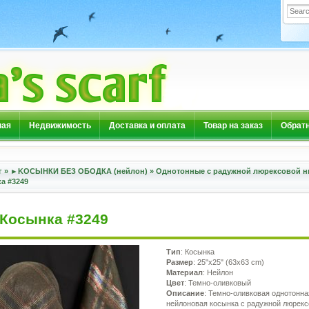
ная
Недвижимость
Доставка и оплата
Товар на заказ
Обратн
г
»
►KOСЫНКИ БЕЗ ОБОДКА (нейлон)
»
Однотонные с радужной люрексовой н
а #3249
Косынка #3249
Тип
: Косынка
Размер
: 25"x25" (63x63 cm)
Материал
: Нейлон
Цвет
: Темно-оливковый
Описание
: Темно-оливковая однотонна
нейлоновая косынка с радужной люрекс