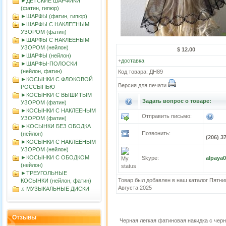
►ДЕТСКИЕ ШАРФИКИ
(фатин, гипюр)
►ШАРФЫ (фатин, гипюр)
►ШАРФЫ С НАКЛЕЕНЫМ
УЗОРОМ (фатин)
►ШАРФЫ С НАКЛЕЕНЫМ
УЗОРОМ (нейлон)
$ 12.00
►ШАРФЫ (нейлон)
+
доставка
►ШАРФЫ-ПОЛОСКИ
(нейлон, фатин)
Код товара: ДН89
►КОСЫНКИ С ФЛОКОВОЙ
Версия для печати
РОССЫПЬЮ
►КОСЫНКИ С ВЫШИТЫМ
Задать вопрос о товаре:
УЗОРОМ (фатин)
►КОСЫНКИ С НАКЛЕЕНЫМ
Отправить письмо:
УЗОРОМ (фатин)
►KOСЫНКИ БЕЗ ОБОДКА
Позвонить:
(нейлон)
(206) 3
►КОСЫНКИ С НАКЛЕЕНЫМ
УЗОРОМ (нейлон)
►КОСЫНКИ С ОБОДКОМ
Skype:
alpaya
(нейлон)
►ТРЕУГОЛЬНЫЕ
Товар был добавлен в наш каталог Пятни
КОСЫНКИ (нейлон, фатин)
Августа 2025
♫ МУЗЫКАЛЬНЫЕ ДИСКИ
Отзывы
Черная легкая фатиновая накидка с че