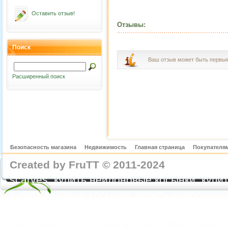
Оставить отзыв!
Отзывы:
Поиск
Ваш отзыв может быть первы
Расширенный поиск
Безопасность магазина
Недвижимость
Главная страница
Покупателям
Created by FruTT © 2011-2024
nylon scarve
scarves, купить нейлоновые косынки, купит
купить газовые косынки, купить нейлонов
https://feoparagliding.com
Полеты на парапл
Полеты на параплане в Крыму Коктебель 