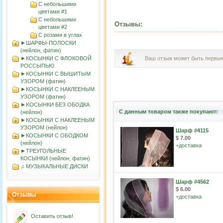
С небольшими
цветами #1
С небольшими
Отзывы:
цветами #2
С розами в углах
►ШАРФЫ-ПОЛОСКИ
(нейлон, фатин)
►КОСЫНКИ С ФЛОКОВОЙ
Ваш отзыв может быть первы
РОССЫПЬЮ
►КОСЫНКИ С ВЫШИТЫМ
УЗОРОМ (фатин)
►КОСЫНКИ С НАКЛЕЕНЫМ
УЗОРОМ (фатин)
►KOСЫНКИ БЕЗ ОБОДКА
С данным товаром также покупают:
(нейлон)
►КОСЫНКИ С НАКЛЕЕНЫМ
УЗОРОМ (нейлон)
Шарф #4115
►КОСЫНКИ С ОБОДКОМ
$ 7.00
(нейлон)
+
доставка
►ТРЕУГОЛЬНЫЕ
КОСЫНКИ (нейлон, фатин)
♫ МУЗЫКАЛЬНЫЕ ДИСКИ
Шарф #4562
$ 6.00
Отзывы
+
доставка
Оставить отзыв!