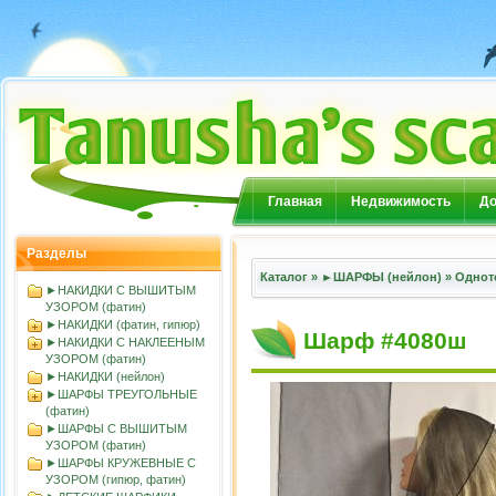
Главная
Недвижимость
До
Разделы
Каталог
»
►ШАРФЫ (нейлон)
»
Однот
►НАКИДКИ С ВЫШИТЫМ
УЗОРОМ (фатин)
►НАКИДКИ (фатин, гипюр)
Шарф #4080ш
►НАКИДКИ С НАКЛЕЕНЫМ
УЗОРОМ (фатин)
►НАКИДКИ (нейлон)
►ШАРФЫ ТРЕУГОЛЬНЫЕ
(фатин)
►ШАРФЫ С ВЫШИТЫМ
УЗОРОМ (фатин)
►ШАРФЫ КРУЖЕВНЫЕ С
УЗОРОМ (гипюр, фатин)