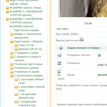
►ДЕТСКИЕ ШАРФИКИ
(фатин, гипюр)
►ШАРФЫ (фатин, гипюр)
►ШАРФЫ С НАКЛЕЕНЫМ
УЗОРОМ (фатин)
►ШАРФЫ С НАКЛЕЕНЫМ
УЗОРОМ (нейлон)
$ 6.00
►ШАРФЫ (нейлон)
+
доставка
Однотонные шарфы
Шарфы с наклееными
Код товара: 4080ш
камешками
Версия для печати
Однотонные с ободком
Узкие /13 cм/
Задать вопрос о товаре:
Широкие /28-33 cм/
С ободком в снежок
Отправить письмо:
С ободком и узором в
горошек
Позвонить:
Утененные двухтонные
(206) 3
Утененные в длинну
Утененные по краям
Skype:
alpaya
С различными узорами
С розочками (белый
узор)
Товар был добавлен в наш каталог Среда
С розочками (черный
2025
узор)
С гвоздичками
(белый узор)
С гвоздичками
Черный широкий однотонный нейлонов
(черный узор)