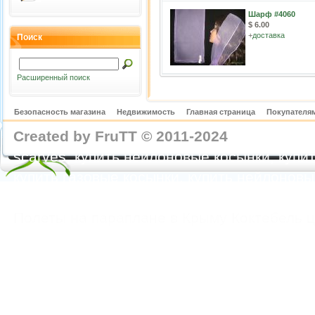
Шарф #4060
$ 6.00
+
доставка
Поиск
Расширенный поиск
Безопасность магазина
Недвижимость
Главная страница
Покупателям
Created by FruTT © 2011-2024
nylon scarve
scarves, купить нейлоновые косынки, купит
купить газовые косынки, купить нейлонов
https://feoparagliding.com
Полеты на парапл
Полеты на параплане в Крыму Коктебель 