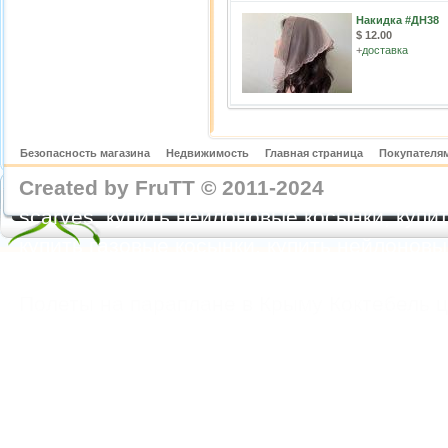
Накидка #ДН38
$ 12.00
+
доставка
Безопасность магазина
Недвижимость
Главная страница
Покупателям
Created by FruTT © 2011-2024
nylon scarve
scarves, купить нейлоновые косынки, купит
купить газовые косынки, купить нейлонов
https://feoparagliding.com
Полеты на парапл
Полеты на параплане в Крыму Коктебель 