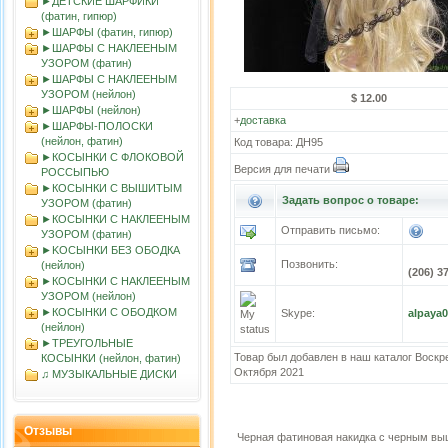
►ДЕТСКИЕ ШАРФИКИ
(фатин, гипюр)
►ШАРФЫ (фатин, гипюр)
►ШАРФЫ С НАКЛЕЕНЫМ
УЗОРОМ (фатин)
►ШАРФЫ С НАКЛЕЕНЫМ
УЗОРОМ (нейлон)
$ 12.00
►ШАРФЫ (нейлон)
+
доставка
►ШАРФЫ-ПОЛОСКИ
(нейлон, фатин)
Код товара: ДН95
►КОСЫНКИ С ФЛОКОВОЙ
Версия для печати
РОССЫПЬЮ
►КОСЫНКИ С ВЫШИТЫМ
Задать вопрос о товаре:
УЗОРОМ (фатин)
►КОСЫНКИ С НАКЛЕЕНЫМ
Отправить письмо:
УЗОРОМ (фатин)
►KOСЫНКИ БЕЗ ОБОДКА
Позвонить:
(нейлон)
(206) 3
►КОСЫНКИ С НАКЛЕЕНЫМ
УЗОРОМ (нейлон)
►КОСЫНКИ С ОБОДКОМ
Skype:
alpaya
(нейлон)
►ТРЕУГОЛЬНЫЕ
Товар был добавлен в наш каталог Воскр
КОСЫНКИ (нейлон, фатин)
Октября 2021
♫ МУЗЫКАЛЬНЫЕ ДИСКИ
Отзывы
Черная фатиновая накидка с черным в