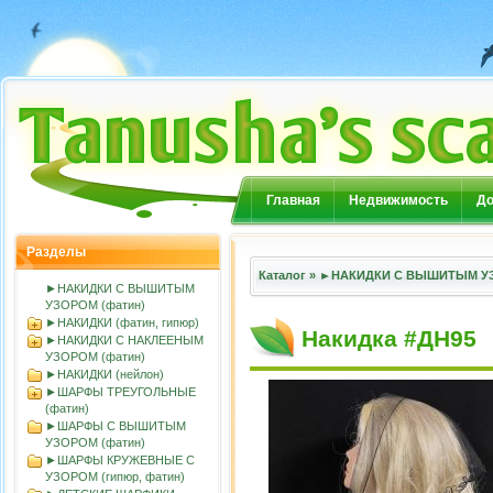
Главная
Недвижимость
До
Разделы
Каталог
»
►НАКИДКИ С ВЫШИТЫМ УЗ
►НАКИДКИ С ВЫШИТЫМ
УЗОРОМ (фатин)
►НАКИДКИ (фатин, гипюр)
Накидка #ДН95
►НАКИДКИ С НАКЛЕЕНЫМ
УЗОРОМ (фатин)
►НАКИДКИ (нейлон)
►ШАРФЫ ТРЕУГОЛЬНЫЕ
(фатин)
►ШАРФЫ С ВЫШИТЫМ
УЗОРОМ (фатин)
►ШАРФЫ КРУЖЕВНЫЕ С
УЗОРОМ (гипюр, фатин)