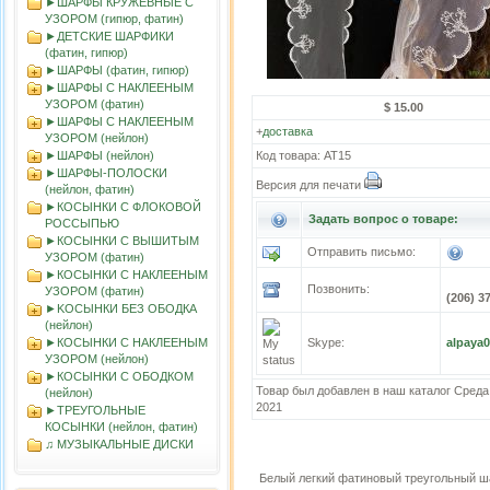
►ШАРФЫ КРУЖЕВНЫЕ С
УЗОРОМ (гипюр, фатин)
►ДЕТСКИЕ ШАРФИКИ
(фатин, гипюр)
►ШАРФЫ (фатин, гипюр)
►ШАРФЫ С НАКЛЕЕНЫМ
УЗОРОМ (фатин)
$ 15.00
►ШАРФЫ С НАКЛЕЕНЫМ
+
доставка
УЗОРОМ (нейлон)
►ШАРФЫ (нейлон)
Код товара: АТ15
►ШАРФЫ-ПОЛОСКИ
Версия для печати
(нейлон, фатин)
►КОСЫНКИ С ФЛОКОВОЙ
Задать вопрос о товаре:
РОССЫПЬЮ
►КОСЫНКИ С ВЫШИТЫМ
Отправить письмо:
УЗОРОМ (фатин)
►КОСЫНКИ С НАКЛЕЕНЫМ
Позвонить:
УЗОРОМ (фатин)
(206) 3
►KOСЫНКИ БЕЗ ОБОДКА
(нейлон)
►КОСЫНКИ С НАКЛЕЕНЫМ
Skype:
alpaya
УЗОРОМ (нейлон)
►КОСЫНКИ С ОБОДКОМ
Товар был добавлен в наш каталог Среда
(нейлон)
2021
►ТРЕУГОЛЬНЫЕ
КОСЫНКИ (нейлон, фатин)
♫ МУЗЫКАЛЬНЫЕ ДИСКИ
Белый легкий фатиновый треугольный 