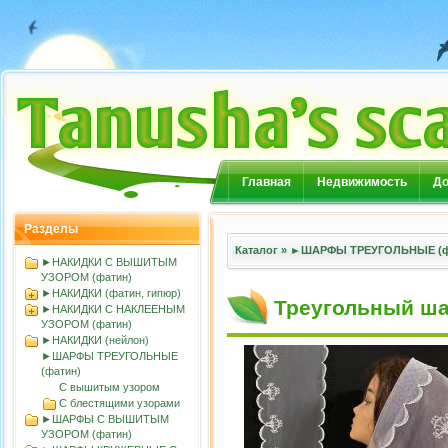
Главная
Недвижимость
До
Разделы
Каталог
»
►ШАРФЫ ТРЕУГОЛЬНЫЕ (ф
►НАКИДКИ С ВЫШИТЫМ
УЗОРОМ (фатин)
►НАКИДКИ (фатин, гипюр)
Треугольный ш
►НАКИДКИ С НАКЛЕЕНЫМ
УЗОРОМ (фатин)
►НАКИДКИ (нейлон)
►ШАРФЫ ТРЕУГОЛЬНЫЕ
(фатин)
С вышитым узором
С блестящими узорами
►ШАРФЫ С ВЫШИТЫМ
УЗОРОМ (фатин)