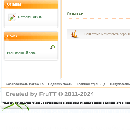
Отзывы
Отзывы:
Оставить отзыв!
Ваш отзыв может быть первы
Поиск
Расширенный поиск
Безопасность магазина
Недвижимость
Главная страница
Покупателям
Created by FruTT © 2011-2024
nylon scarve
scarves, купить нейлоновые косынки, купит
купить газовые косынки, купить нейлонов
https://feoparagliding.com
Полеты на парапл
Полеты на параплане в Крыму Коктебель 