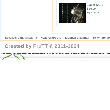
Шарф #2613
$ 10.00
+
доставка
Безопасность магазина
Недвижимость
Главная страница
Покупателям
Created by FruTT © 2011-2024
nylon scarve
scarves, купить нейлоновые косынки, купит
купить газовые косынки, купить нейлонов
https://feoparagliding.com
Полеты на парапл
Полеты на параплане в Крыму Коктебель 