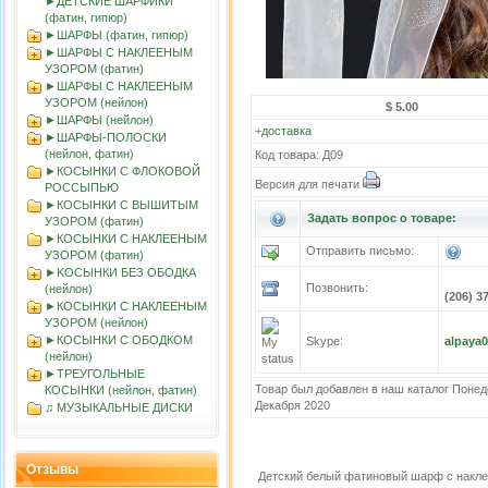
►ДЕТСКИЕ ШАРФИКИ
(фатин, гипюр)
►ШАРФЫ (фатин, гипюр)
►ШАРФЫ С НАКЛЕЕНЫМ
УЗОРОМ (фатин)
►ШАРФЫ С НАКЛЕЕНЫМ
УЗОРОМ (нейлон)
$ 5.00
►ШАРФЫ (нейлон)
+
доставка
►ШАРФЫ-ПОЛОСКИ
(нейлон, фатин)
Код товара: Д09
►КОСЫНКИ С ФЛОКОВОЙ
Версия для печати
РОССЫПЬЮ
►КОСЫНКИ С ВЫШИТЫМ
Задать вопрос о товаре:
УЗОРОМ (фатин)
►КОСЫНКИ С НАКЛЕЕНЫМ
Отправить письмо:
УЗОРОМ (фатин)
►KOСЫНКИ БЕЗ ОБОДКА
Позвонить:
(нейлон)
(206) 3
►КОСЫНКИ С НАКЛЕЕНЫМ
УЗОРОМ (нейлон)
►КОСЫНКИ С ОБОДКОМ
Skype:
alpaya
(нейлон)
►ТРЕУГОЛЬНЫЕ
Товар был добавлен в наш каталог Понед
КОСЫНКИ (нейлон, фатин)
Декабря 2020
♫ МУЗЫКАЛЬНЫЕ ДИСКИ
Отзывы
Детский белый фатиновый шарф с накл