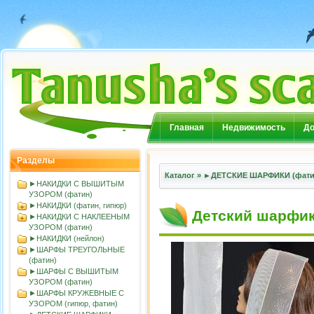
Главная
Недвижимость
До
Разделы
Каталог
»
►ДЕТСКИЕ ШАРФИКИ (фатин
►НАКИДКИ С ВЫШИТЫМ
УЗОРОМ (фатин)
►НАКИДКИ (фатин, гипюр)
Детский шарфик
►НАКИДКИ С НАКЛЕЕНЫМ
УЗОРОМ (фатин)
►НАКИДКИ (нейлон)
►ШАРФЫ ТРЕУГОЛЬНЫЕ
(фатин)
►ШАРФЫ С ВЫШИТЫМ
УЗОРОМ (фатин)
►ШАРФЫ КРУЖЕВНЫЕ С
УЗОРОМ (гипюр, фатин)