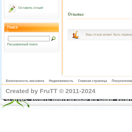
Оставить отзыв!
Отзывы:
Поиск
Ваш отзыв может быть первы
Расширенный поиск
Безопасность магазина
Недвижимость
Главная страница
Покупателям
Created by FruTT © 2011-2024
nylon scarve
scarves, купить нейлоновые косынки, купит
купить газовые косынки, купить нейлонов
https://feoparagliding.com
Полеты на парапл
Полеты на параплане в Крыму Коктебель 