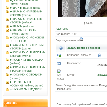
►ДЕТСКИЕ ШАРФИКИ
(фатин, гипюр)
►ШАРФЫ (фатин, гипюр)
►ШАРФЫ С НАКЛЕЕНЫМ
УЗОРОМ (фатин)
►ШАРФЫ С НАКЛЕЕНЫМ
УЗОРОМ (нейлон)
$ 10.00
►ШАРФЫ (нейлон)
+
доставка
►ШАРФЫ-ПОЛОСКИ
(нейлон, фатин)
Код товара: 0149
►КОСЫНКИ С ФЛОКОВОЙ
Версия для печати
РОССЫПЬЮ
►КОСЫНКИ С ВЫШИТЫМ
Задать вопрос о товаре:
УЗОРОМ (фатин)
►КОСЫНКИ С НАКЛЕЕНЫМ
Отправить письмо:
УЗОРОМ (фатин)
►KOСЫНКИ БЕЗ ОБОДКА
Позвонить:
(нейлон)
(206) 3
►КОСЫНКИ С НАКЛЕЕНЫМ
УЗОРОМ (нейлон)
►КОСЫНКИ С ОБОДКОМ
Skype:
alpaya
(нейлон)
►ТРЕУГОЛЬНЫЕ
Товар был добавлен в наш каталог Понед
КОСЫНКИ (нейлон, фатин)
Ноября 2020
♫ МУЗЫКАЛЬНЫЕ ДИСКИ
Отзывы
Светло-голубой стрейчевый гипюровый 