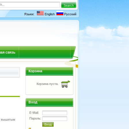
Языки:
English
Русский
ая связь
Корзина
Корзина пуста.
Вход
E-Mail:
Пароль:
с вышитым