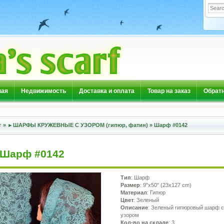
ная
Недвижимость
Доставка и оплата
Товар на заказ
Обратн
г
»
►ШАРФЫ КРУЖЕВНЫЕ С УЗОРОМ (гипюр, фатин)
»
Шарф #0142
Шарф #0142
Тип
: Шарф
Размер
: 9"x50" (23x127 cm)
Материал
: Гипюр
Цвет
: Зеленый
Описание
: Зеленый гипюровый шарф 
узором
Кол-во на складе
: 3