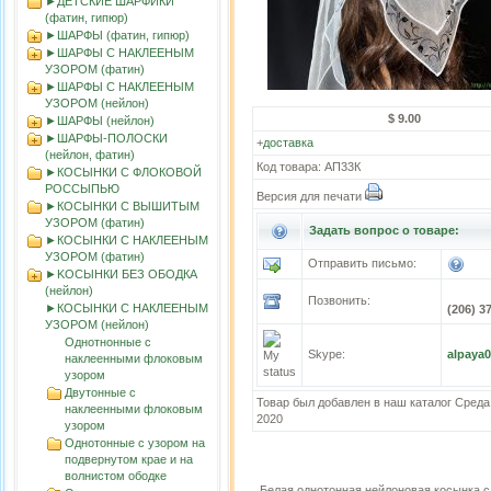
►ДЕТСКИЕ ШАРФИКИ
(фатин, гипюр)
►ШАРФЫ (фатин, гипюр)
►ШАРФЫ С НАКЛЕЕНЫМ
УЗОРОМ (фатин)
►ШАРФЫ С НАКЛЕЕНЫМ
УЗОРОМ (нейлон)
$ 9.00
►ШАРФЫ (нейлон)
►ШАРФЫ-ПОЛОСКИ
+
доставка
(нейлон, фатин)
Код товара: АП33К
►КОСЫНКИ С ФЛОКОВОЙ
РОССЫПЬЮ
Версия для печати
►КОСЫНКИ С ВЫШИТЫМ
УЗОРОМ (фатин)
Задать вопрос о товаре:
►КОСЫНКИ С НАКЛЕЕНЫМ
УЗОРОМ (фатин)
Отправить письмо:
►KOСЫНКИ БЕЗ ОБОДКА
(нейлон)
Позвонить:
►КОСЫНКИ С НАКЛЕЕНЫМ
(206) 3
УЗОРОМ (нейлон)
Однотнонные с
Skype:
alpaya
наклеенными флоковым
узором
Двутонные с
Товар был добавлен в наш каталог Среда
наклеенными флоковым
2020
узором
Однотонные с узором на
подвернутом крае и на
волнистом ободке
Белая однотонная нейлоновая косынка