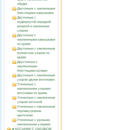
ободке
Двутонные с наклееными
блестящими камушками
Двутонные с
подвернутой передней
кромкой и наклееным
узором
Двутонные с
наклеенными камушками
по краям
Двутонные с наклеенным
волнистым узорoм по
краям
Двухтонные с
наклеенными
блестящими розами
Двутонные с наклеенным
узором двумя веточками
Утененные с
наклеенными узорами
веточками по краям
Утененные с наклеенным
узором веточкой
Утененные с наклеенным
перламутровым
цветочком
Утененные с разными
наклеенными узорами
►КОСЫНКИ С ОБОДКОМ