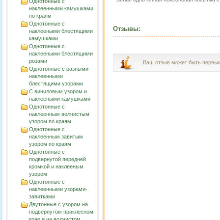
Однотонные с
наклеенными камушками
по краям
Однотонные с
Отзывы:
наклееными блестящими
камушками
Однотонные с
наклееными блестящими
розами
Ваш отзыв может быть первы
Однотонные с разными
наклеенными
блестящими узорами
С виниловым узором и
наклееными камушками
Однотонные с
наклеенным волнистым
узорoм по краям
Однотонные с
наклеенным завитым
узорoм по краям
Однотонные с
подвернутой передней
кромкой и наклееным
узором
Однотонные с
наклеенными узорами-
завитками
Двутонные с узором на
подвернутом приклееном
крае и на волнистом