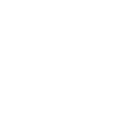
https://feoparagliding.com
Полеты на парапл
Полеты на параплане в Крыму Коктебель 