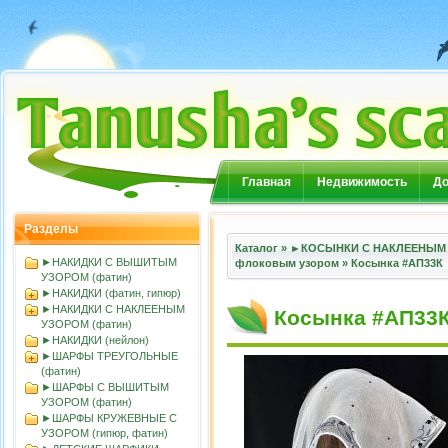
Главная
Недвижимость
До
Разделы
Каталог
»
►КОСЫНКИ С НАКЛЕЕНЫМ 
►НАКИДКИ С ВЫШИТЫМ
флоковым узором
»
Косынка #АП33К
УЗОРОМ (фатин)
►НАКИДКИ (фатин, гипюр)
►НАКИДКИ С НАКЛЕЕНЫМ
Косынка #АП33
УЗОРОМ (фатин)
►НАКИДКИ (нейлон)
►ШАРФЫ ТРЕУГОЛЬНЫЕ
(фатин)
►ШАРФЫ С ВЫШИТЫМ
УЗОРОМ (фатин)
►ШАРФЫ КРУЖЕВНЫЕ С
УЗОРОМ (гипюр, фатин)