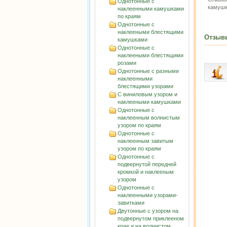
Однотонные с
камуш
наклеенными камушками
по краям
Однотонные с
наклееными блестящими
Отзыв
камушками
Однотонные с
наклееными блестящими
розами
Однотонные с разными
наклеенными
блестящими узорами
С виниловым узором и
наклееными камушками
Однотонные с
наклеенным волнистым
узорoм по краям
Однотонные с
наклеенным завитым
узорoм по краям
Однотонные с
подвернутой передней
кромкой и наклееным
узором
Однотонные с
наклеенными узорами-
завитками
Двутонные с узором на
подвернутом приклееном
крае и на волнистом