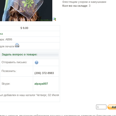
блестящим узором и камушками
Кол-во на складе
: 3
$ 9.00
ка
ара: АВ86
для печати
Задать вопрос о товаре:
Отправить письмо:
Позвонить:
(206) 372-8983
Skype:
alpaya007
ыл добавлен в наш каталог Четверг, 02 Июля
вая с черным двутонная нейлоновая косынка с наклеенным оливковым блестящим уз