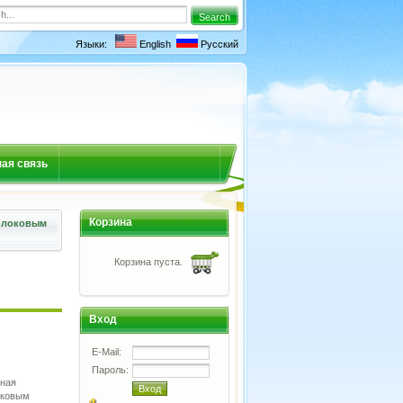
Языки:
English
Русский
ая связь
Корзина
флоковым
Корзина пуста.
Вход
E-Mail:
Пароль:
нная
вковым