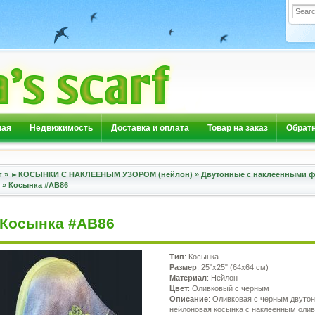
ная
Недвижимость
Доставка и оплата
Товар на заказ
Обратн
г
»
►КОСЫНКИ С НАКЛЕЕНЫМ УЗОРОМ (нейлон)
»
Двутонные с наклеенными 
»
Косынка #АВ86
Косынка #АВ86
Тип
: Косынка
Размер
: 25"х25" (64х64 см)
Материал
: Нейлон
Цвет
: Оливковый с черным
Описание
: Оливковая с черным двуто
нейлоновая косынка с наклеенным оли