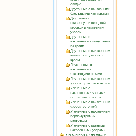
ободке
Двутонные с наклееными
блестящими камушками
Двутонные с
подвернутой передней
кромкой и наклееным
узором
Двутонные с
наклеенными камушками
по краям
Двутонные с наклеенным
волнистым узорoм по
краям
Двухтонные с
наклеенными
блестящими розами
Двутонные с наклеенным
узором двумя веточками
Утененные с
наклеенными узорами
веточками по краям
Утененные с наклеенным
узором веточкой
Утененные с наклеенным
перламутровым
цветочком
Утененные с разными
наклеенными узорами
►КОСЫНКИ С ОБОДКОМ