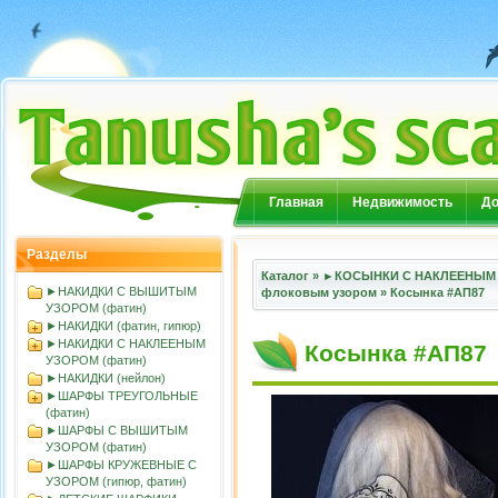
Главная
Недвижимость
До
Разделы
Каталог
»
►КОСЫНКИ С НАКЛЕЕНЫМ 
►НАКИДКИ С ВЫШИТЫМ
флоковым узором
»
Косынка #АП87
УЗОРОМ (фатин)
►НАКИДКИ (фатин, гипюр)
►НАКИДКИ С НАКЛЕЕНЫМ
Косынка #АП87
УЗОРОМ (фатин)
►НАКИДКИ (нейлон)
►ШАРФЫ ТРЕУГОЛЬНЫЕ
(фатин)
►ШАРФЫ С ВЫШИТЫМ
УЗОРОМ (фатин)
►ШАРФЫ КРУЖЕВНЫЕ С
УЗОРОМ (гипюр, фатин)