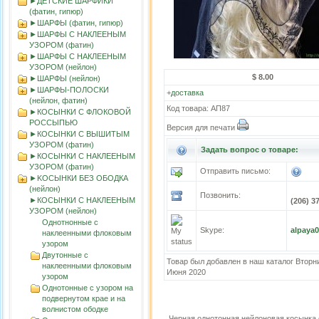
►ДЕТСКИЕ ШАРФИКИ
(фатин, гипюр)
►ШАРФЫ (фатин, гипюр)
►ШАРФЫ С НАКЛЕЕНЫМ
УЗОРОМ (фатин)
►ШАРФЫ С НАКЛЕЕНЫМ
УЗОРОМ (нейлон)
$ 8.00
►ШАРФЫ (нейлон)
►ШАРФЫ-ПОЛОСКИ
+
доставка
(нейлон, фатин)
Код товара: АП87
►КОСЫНКИ С ФЛОКОВОЙ
РОССЫПЬЮ
Версия для печати
►КОСЫНКИ С ВЫШИТЫМ
УЗОРОМ (фатин)
Задать вопрос о товаре:
►КОСЫНКИ С НАКЛЕЕНЫМ
УЗОРОМ (фатин)
Отправить письмо:
►KOСЫНКИ БЕЗ ОБОДКА
(нейлон)
Позвонить:
►КОСЫНКИ С НАКЛЕЕНЫМ
(206) 3
УЗОРОМ (нейлон)
Однотнонные с
Skype:
alpaya
наклеенными флоковым
узором
Двутонные с
Товар был добавлен в наш каталог Вторни
наклеенными флоковым
Июня 2020
узором
Однотонные с узором на
подвернутом крае и на
волнистом ободке
Черная однотонная нейлоновая косынка