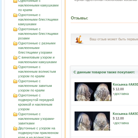
Однотонные с
наклеенными камушками
по краям
Однотонные с
Отзывы:
наклееными блестящими
камушками
Однотонные с
наклееными блестящими
розами
Ваш отзыв может быть первы
Однотонные с разными
наклеенными
блестящими узорами
С виниловым узором и
наклееными камушками
Однотонные с
наклеенным волнистым
С данным товаром также покупают:
узорoм по краям
Однотонные с
Косынка #АК9
наклеенным завитым
$ 12.00
узорoм по краям
+
доставка
Однотонные с
подвернутой передней
кромкой и наклееным
узором
Косынка #АК9
Однотонные с
$ 12.00
наклеенными узорами-
+
доставка
завитками
Двутонные с узором на
подвернутом приклееном
крае и на волнистом