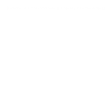
https://feoparagliding.com
Полеты на парапл
Полеты на параплане в Крыму Коктебель 