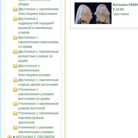
ободке
Косынка #АК6
Двутонные с наклееными
$ 12.00
блестящими камушками
+
доставка
Двутонные с
подвернутой передней
кромкой и наклееным
узором
Двутонные с
наклеенными камушками
по краям
Двутонные с наклеенным
волнистым узорoм по
краям
Двухтонные с
наклеенными
блестящими розами
Двутонные с наклеенным
узором двумя веточками
Утененные с
наклеенными узорами
веточками по краям
Утененные с наклеенным
узором веточкой
Утененные с наклеенным
перламутровым
цветочком
Утененные с разными
наклеенными узорами
►КОСЫНКИ С ОБОДКОМ