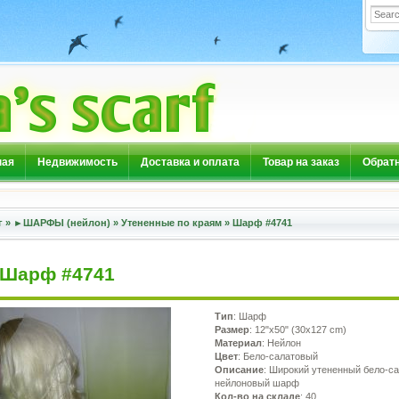
ная
Недвижимость
Доставка и оплата
Товар на заказ
Обратн
г
»
►ШАРФЫ (нейлон)
»
Утененные по краям
»
Шарф #4741
Шарф #4741
Тип
: Шарф
Размер
: 12"x50" (30x127 cm)
Материал
: Нейлон
Цвет
: Бело-салатовый
Описание
: Широкий утененный бело-с
нейлоновый шарф
Кол-во на складе
: 40