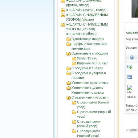
►ДЕТСКИЕ ШАРФИКИ
(фатин, гипюр)
►ШАРФЫ (фатин, гипюр)
►ШАРФЫ С НАКЛЕЕНЫМ
УЗОРОМ (фатин)
►ШАРФЫ С НАКЛЕЕНЫМ
УЗОРОМ (нейлон)
+
достав
►ШАРФЫ (нейлон)
Однотонные шарфы
Код тов
Шарфы с наклееными
Версия 
камешками
Однотонные с ободком
Узкие /13 cм/
Широкие /28-33 cм/
С ободком в снежок
С ободком и узором в
горошек
Утененные двухтонные
Утененные в длинну
Утененные по краям
С различными узорами
С розочками (белый
Товар б
узор)
Июля 2
С розочками (черный
узор)
С гвоздичками
(белый узор)
Широки
С гвоздичками
(черный узор)