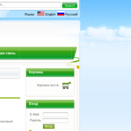
Языки:
English
Русский
ая связь
Корзина
Корзина пуста.
Вход
E-Mail:
Пароль:
алатовый