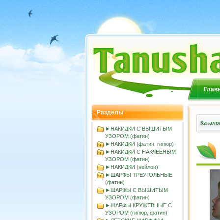
Глав
Разделы
Катало
►НАКИДКИ С ВЫШИТЫМ
УЗОРОМ (фатин)
►НАКИДКИ (фатин, гипюр)
►НАКИДКИ С НАКЛЕЕНЫМ
УЗОРОМ (фатин)
►НАКИДКИ (нейлон)
►ШАРФЫ ТРЕУГОЛЬНЫЕ
(фатин)
►ШАРФЫ С ВЫШИТЫМ
УЗОРОМ (фатин)
►ШАРФЫ КРУЖЕВНЫЕ С
УЗОРОМ (гипюр, фатин)