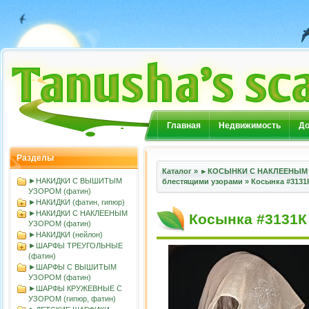
Главная
Недвижимость
До
Разделы
Каталог
»
►КОСЫНКИ С НАКЛЕЕНЫМ 
►НАКИДКИ С ВЫШИТЫМ
блестящими узорами
»
Косынка #3131
УЗОРОМ (фатин)
►НАКИДКИ (фатин, гипюр)
►НАКИДКИ С НАКЛЕЕНЫМ
Косынка #3131К
УЗОРОМ (фатин)
►НАКИДКИ (нейлон)
►ШАРФЫ ТРЕУГОЛЬНЫЕ
(фатин)
►ШАРФЫ С ВЫШИТЫМ
УЗОРОМ (фатин)
►ШАРФЫ КРУЖЕВНЫЕ С
УЗОРОМ (гипюр, фатин)