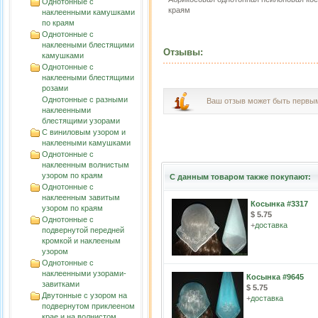
Однотонные с
краям
наклеенными камушками
по краям
Однотонные с
наклееными блестящими
Отзывы:
камушками
Однотонные с
наклееными блестящими
розами
Однотонные с разными
Ваш отзыв может быть первы
наклеенными
блестящими узорами
С виниловым узором и
наклееными камушками
Однотонные с
наклеенным волнистым
узорoм по краям
С данным товаром также покупают:
Однотонные с
наклеенным завитым
Косынка #3317
узорoм по краям
$ 5.75
Однотонные с
+
доставка
подвернутой передней
кромкой и наклееным
узором
Однотонные с
наклеенными узорами-
Косынка #9645
завитками
$ 5.75
Двутонные с узором на
+
доставка
подвернутом приклееном
крае и на волнистом