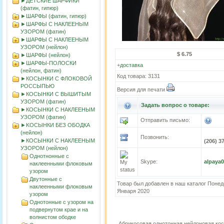
►ДЕТСКИЕ ШАРФИКИ
(фатин, гипюр)
►ШАРФЫ (фатин, гипюр)
►ШАРФЫ С НАКЛЕЕНЫМ
УЗОРОМ (фатин)
►ШАРФЫ С НАКЛЕЕНЫМ
УЗОРОМ (нейлон)
$ 6.75
►ШАРФЫ (нейлон)
►ШАРФЫ-ПОЛОСКИ
+
доставка
(нейлон, фатин)
Код товара: 3131
►КОСЫНКИ С ФЛОКОВОЙ
РОССЫПЬЮ
Версия для печати
►КОСЫНКИ С ВЫШИТЫМ
УЗОРОМ (фатин)
Задать вопрос о товаре:
►КОСЫНКИ С НАКЛЕЕНЫМ
УЗОРОМ (фатин)
Отправить письмо:
►KOСЫНКИ БЕЗ ОБОДКА
(нейлон)
Позвонить:
►КОСЫНКИ С НАКЛЕЕНЫМ
(206) 3
УЗОРОМ (нейлон)
Однотнонные с
Skype:
alpaya
наклеенными флоковым
узором
Двутонные с
Товар был добавлен в наш каталог Понед
наклеенными флоковым
Января 2020
узором
Однотонные с узором на
подвернутом крае и на
волнистом ободке
Абрикосовая однотонная нейлоновая ко