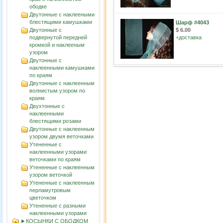
ободке
Двутонные с наклееными
блестящими камушками
Шарф #4043
Двутонные с
$ 6.00
подвернутой передней
+
доставка
кромкой и наклееным
узором
Двутонные с
наклеенными камушками
по краям
Двутонные с наклеенным
волнистым узорoм по
краям
Двухтонные с
наклеенными
блестящими розами
Двутонные с наклеенным
узором двумя веточками
Утененные с
наклеенными узорами
веточками по краям
Утененные с наклеенным
узором веточкой
Утененные с наклеенным
перламутровым
цветочком
Утененные с разными
наклеенными узорами
►КОСЫНКИ С ОБОДКОМ