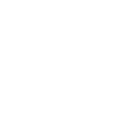
https://feoparagliding.com
Полеты на парапл
Полеты на параплане в Крыму Коктебель 