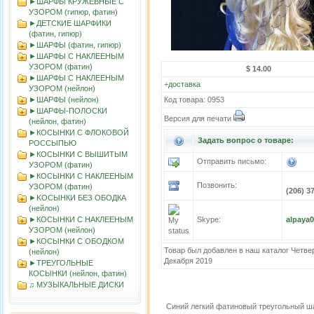
►ШАРФЫ КРУЖЕВНЫЕ С
УЗОРОМ (гипюр, фатин)
►ДЕТСКИЕ ШАРФИКИ
(фатин, гипюр)
►ШАРФЫ (фатин, гипюр)
►ШАРФЫ С НАКЛЕЕНЫМ
УЗОРОМ (фатин)
$ 14.00
►ШАРФЫ С НАКЛЕЕНЫМ
+
доставка
УЗОРОМ (нейлон)
►ШАРФЫ (нейлон)
Код товара: 0953
►ШАРФЫ-ПОЛОСКИ
Версия для печати
(нейлон, фатин)
►КОСЫНКИ С ФЛОКОВОЙ
Задать вопрос о товаре:
РОССЫПЬЮ
►КОСЫНКИ С ВЫШИТЫМ
Отправить письмо:
УЗОРОМ (фатин)
►КОСЫНКИ С НАКЛЕЕНЫМ
Позвонить:
УЗОРОМ (фатин)
(206) 3
►KOСЫНКИ БЕЗ ОБОДКА
(нейлон)
►КОСЫНКИ С НАКЛЕЕНЫМ
Skype:
alpaya
УЗОРОМ (нейлон)
►КОСЫНКИ С ОБОДКОМ
Товар был добавлен в наш каталог Четвер
(нейлон)
Декабря 2019
►ТРЕУГОЛЬНЫЕ
КОСЫНКИ (нейлон, фатин)
♫ МУЗЫКАЛЬНЫЕ ДИСКИ
Синий легкий фатиновый треугольный ш