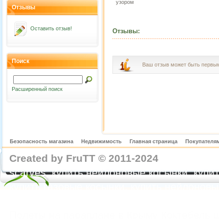
узором
Отзывы
Оставить отзыв!
Отзывы:
Поиск
Ваш отзыв может быть первы
Расширенный поиск
Безопасность магазина
Недвижимость
Главная страница
Покупателям
Created by FruTT © 2011-2024
nylon scarve
scarves, купить нейлоновые косынки, купит
купить газовые косынки, купить нейлонов
https://feoparagliding.com
Полеты на парапл
Полеты на параплане в Крыму Коктебель 