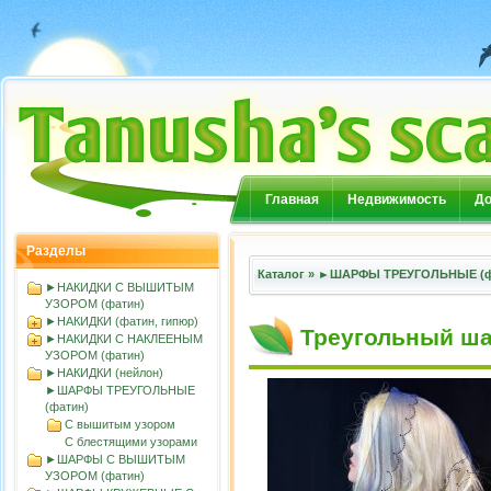
Главная
Недвижимость
До
Разделы
Каталог
»
►ШАРФЫ ТРЕУГОЛЬНЫЕ (ф
►НАКИДКИ С ВЫШИТЫМ
УЗОРОМ (фатин)
►НАКИДКИ (фатин, гипюр)
Треугольный ша
►НАКИДКИ С НАКЛЕЕНЫМ
УЗОРОМ (фатин)
►НАКИДКИ (нейлон)
►ШАРФЫ ТРЕУГОЛЬНЫЕ
(фатин)
С вышитым узором
С блестящими узорами
►ШАРФЫ С ВЫШИТЫМ
УЗОРОМ (фатин)