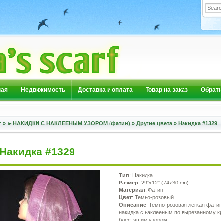
ная
Недвижимость
Доставка и оплата
Товар на заказ
Обратн
г
»
►НАКИДКИ С НАКЛЕЕНЫМ УЗОРОМ (фатин)
»
Другие цвета
»
Накидка #1329
Накидка #1329
Тип
: Накидка
Размер
: 29"х12" (74х30 cm)
Материал
: Фатин
Цвет
: Темно-розовый
Описание
: Темно-розовая легкая фати
накидка с наклееным по вырезанному к
блестящим узором