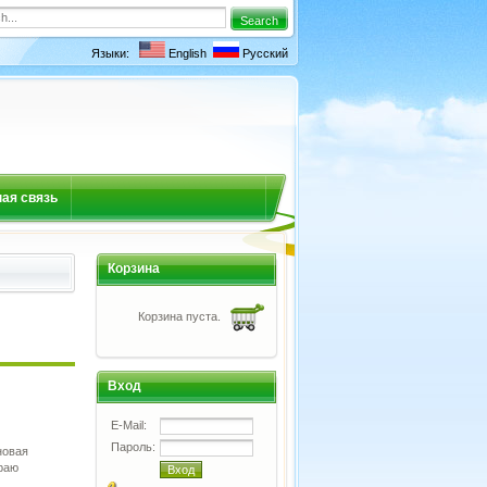
Языки:
English
Русский
ая связь
Корзина
Корзина пуста.
Вход
E-Mail:
Пароль:
новая
раю