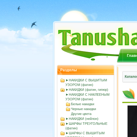
Глав
Разделы
Катало
►НАКИДКИ С ВЫШИТЫМ
УЗОРОМ (фатин)
►НАКИДКИ (фатин, гипюр)
►НАКИДКИ С НАКЛЕЕНЫМ
УЗОРОМ (фатин)
Белые накидки
Черные накидки
Другие цвета
►НАКИДКИ (нейлон)
►ШАРФЫ ТРЕУГОЛЬНЫЕ
(фатин)
►ШАРФЫ С ВЫШИТЫМ