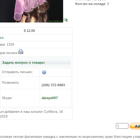
Кол-во на складе
: 5
$ 12.00
ка
ара: 1329
для печати
Задать вопрос о товаре:
Отправить письмо:
Позвонить:
(206) 372-8983
Skype:
alpaya007
ыл добавлен в наш каталог Суббота, 16
 2019
розовая легкая фатиновая накидка с наклееным по вырезанному краю блестящим узо