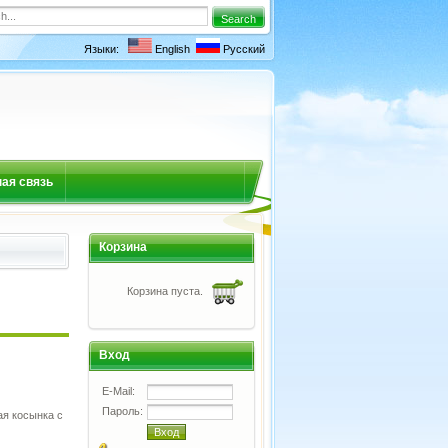
Языки:
English
Русский
ая связь
Корзина
Корзина пуста.
Вход
E-Mail:
Пароль:
ая косынка с