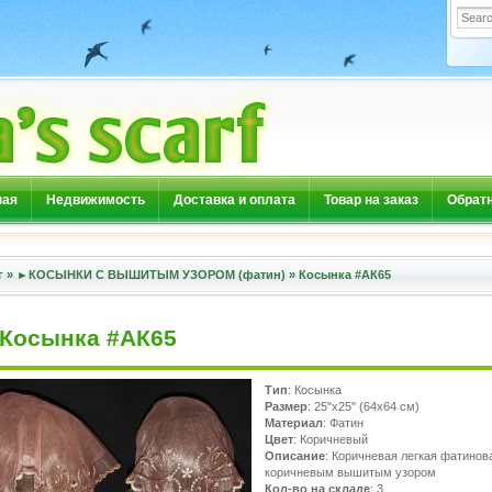
ная
Недвижимость
Доставка и оплата
Товар на заказ
Обратн
г
»
►КОСЫНКИ С ВЫШИТЫМ УЗОРОМ (фатин)
»
Косынка #АК65
Косынка #АК65
Тип
: Косынка
Размер
: 25"х25" (64х64 см)
Материал
: Фатин
Цвет
: Коричневый
Описание
: Коричневая легкая фатинов
коричневым вышитым узором
Кол-во на складе
: 3