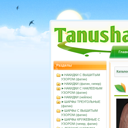
Глав
Разделы
Катало
►НАКИДКИ С ВЫШИТЫМ
УЗОРОМ (фатин)
►НАКИДКИ (фатин, гипюр)
►НАКИДКИ С НАКЛЕЕНЫМ
УЗОРОМ (фатин)
►НАКИДКИ (нейлон)
►ШАРФЫ ТРЕУГОЛЬНЫЕ
(фатин)
►ШАРФЫ С ВЫШИТЫМ
УЗОРОМ (фатин)
►ШАРФЫ КРУЖЕВНЫЕ С
УЗОРОМ (гипюр, фатин)