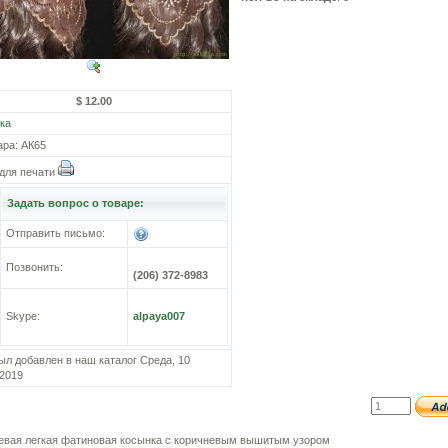
$ 12.00
ка
ара: АК65
для печати
Задать вопрос о товаре:
Отправить письмо:
Позвонить:
(206) 372-8983
Skype:
alpaya007
ыл добавлен в наш каталог Среда, 10
2019
евая легкая фатиновая косынка с коричневым вышитым узором