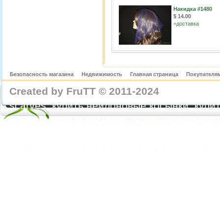
Накидка #1480
$ 14.00
+
доставка
Безопасность магазина
Недвижимость
Главная страница
Покупателям
Created by FruTT © 2011-2024
nylon scarve
scarves, купить нейлоновые косынки, купит
купить газовые косынки, купить нейлонов
https://feoparagliding.com
Полеты на парапл
Полеты на параплане в Крыму Коктебель 