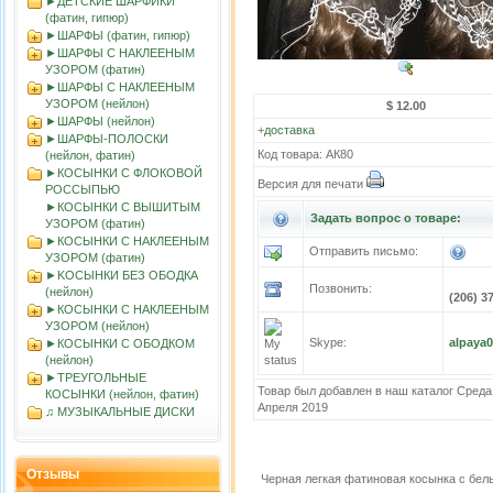
►ДЕТСКИЕ ШАРФИКИ
(фатин, гипюр)
►ШАРФЫ (фатин, гипюр)
►ШАРФЫ С НАКЛЕЕНЫМ
УЗОРОМ (фатин)
►ШАРФЫ С НАКЛЕЕНЫМ
УЗОРОМ (нейлон)
$ 12.00
►ШАРФЫ (нейлон)
+
доставка
►ШАРФЫ-ПОЛОСКИ
Код товара: АК80
(нейлон, фатин)
►КОСЫНКИ С ФЛОКОВОЙ
Версия для печати
РОССЫПЬЮ
►КОСЫНКИ С ВЫШИТЫМ
Задать вопрос о товаре:
УЗОРОМ (фатин)
►КОСЫНКИ С НАКЛЕЕНЫМ
Отправить письмо:
УЗОРОМ (фатин)
►KOСЫНКИ БЕЗ ОБОДКА
Позвонить:
(нейлон)
(206) 3
►КОСЫНКИ С НАКЛЕЕНЫМ
УЗОРОМ (нейлон)
Skype:
alpaya
►КОСЫНКИ С ОБОДКОМ
(нейлон)
►ТРЕУГОЛЬНЫЕ
Товар был добавлен в наш каталог Среда
КОСЫНКИ (нейлон, фатин)
Апреля 2019
♫ МУЗЫКАЛЬНЫЕ ДИСКИ
Отзывы
Черная легкая фатиновая косынка с бе