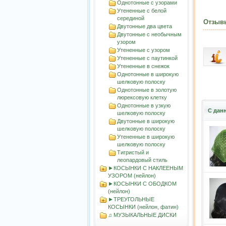
Однотонные с узорами
Утененные с белой
серединой
Отзыв
Двутонные два цвета
Двутонные с необычным
узором
Утененные с узором
Утененные с паутинкой
Утененные в снежок
Однотонные в широкую
шелковую полоску
Однотонные в золотую
люрексовую клетку
Однотонные в узкую
С дан
шелковую полоску
Двутонные в широкую
шелковую полоску
Утененные в широкую
шелковую полоску
Тигристый и
леопардовый стиль
►КОСЫНКИ С НАКЛЕЕНЫМ
УЗОРОМ (нейлон)
►КОСЫНКИ С ОБОДКОМ
(нейлон)
►ТРЕУГОЛЬНЫЕ
КОСЫНКИ (нейлон, фатин)
♫ МУЗЫКАЛЬНЫЕ ДИСКИ