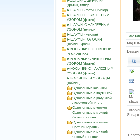
►ДЕТСКИЕ ШАРФИКИ
(фатин, гипюр)
►ШАРФЫ (фатин, гипюр)
►ШАРФЫ С НАКЛЕЕНЫМ
УЗОРОМ (фатин)
►ШАРФЫ С НАКЛЕЕНЫМ
УЗОРОМ (нейлон)
►ШАРФЫ (нейлон)
+
достав
►ШАРФЫ-ПОЛОСКИ
Код тов
(нейлон, фатин)
►КОСЫНКИ С ФЛОКОВОЙ
Версия 
РОССЫПЬЮ
►КОСЫНКИ С ВЫШИТЫМ
УЗОРОМ (фатин)
►КОСЫНКИ С НАКЛЕЕНЫМ
УЗОРОМ (фатин)
►KOСЫНКИ БЕЗ ОБОДКА
(нейлон)
Однотонные косынки
Однотонные с паутинкой
Однотонные с радужной
люрексовой нитью
Однотонные в снежок
Товар б
Однотонные в мелкий
Января
белый горошек
Однотонные в мелкий
цветной горошек
Однотонные в мелкий
Салато
черный горошек