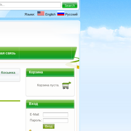
Языки:
English
Русский
ая связь
Корзина
»
Косынка
Корзина пуста.
Вход
E-Mail:
Пароль: