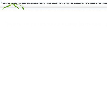
scarves, купить нейлоновые косынки, купит
купить газовые косынки, купить нейлонов
https://feoparagliding.com
Полеты на парапл
Полеты на параплане в Крыму Коктебель 