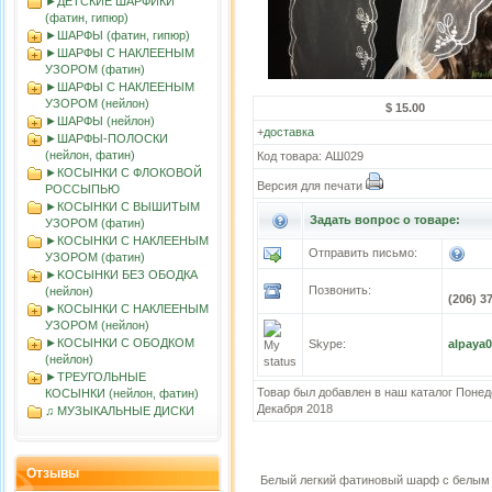
►ДЕТСКИЕ ШАРФИКИ
(фатин, гипюр)
►ШАРФЫ (фатин, гипюр)
►ШАРФЫ С НАКЛЕЕНЫМ
УЗОРОМ (фатин)
►ШАРФЫ С НАКЛЕЕНЫМ
УЗОРОМ (нейлон)
$ 15.00
►ШАРФЫ (нейлон)
+
доставка
►ШАРФЫ-ПОЛОСКИ
(нейлон, фатин)
Код товара: АШ029
►КОСЫНКИ С ФЛОКОВОЙ
Версия для печати
РОССЫПЬЮ
►КОСЫНКИ С ВЫШИТЫМ
Задать вопрос о товаре:
УЗОРОМ (фатин)
►КОСЫНКИ С НАКЛЕЕНЫМ
Отправить письмо:
УЗОРОМ (фатин)
►KOСЫНКИ БЕЗ ОБОДКА
Позвонить:
(нейлон)
(206) 3
►КОСЫНКИ С НАКЛЕЕНЫМ
УЗОРОМ (нейлон)
►КОСЫНКИ С ОБОДКОМ
Skype:
alpaya
(нейлон)
►ТРЕУГОЛЬНЫЕ
Товар был добавлен в наш каталог Понед
КОСЫНКИ (нейлон, фатин)
Декабря 2018
♫ МУЗЫКАЛЬНЫЕ ДИСКИ
Отзывы
Белый легкий фатиновый шарф с белым