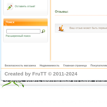
Оставить отзыв!
Отзывы:
Поиск
Ваш отзыв может быть первы
Расширенный поиск
Безопасность магазина
Недвижимость
Главная страница
Покупателям
Created by FruTT © 2011-2024
nylon scarve
scarves, купить нейлоновые косынки, купит
купить газовые косынки, купить нейлонов
https://feoparagliding.com
Полеты на парапл
Полеты на параплане в Крыму Коктебель 