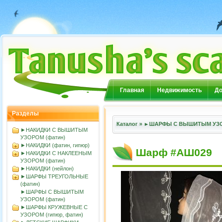
Главная
Недвижимость
До
Разделы
Каталог
»
►ШАРФЫ С ВЫШИТЫМ УЗОР
►НАКИДКИ С ВЫШИТЫМ
УЗОРОМ (фатин)
►НАКИДКИ (фатин, гипюр)
Шарф #АШ029
►НАКИДКИ С НАКЛЕЕНЫМ
УЗОРОМ (фатин)
►НАКИДКИ (нейлон)
►ШАРФЫ ТРЕУГОЛЬНЫЕ
(фатин)
►ШАРФЫ С ВЫШИТЫМ
УЗОРОМ (фатин)
►ШАРФЫ КРУЖЕВНЫЕ С
УЗОРОМ (гипюр, фатин)