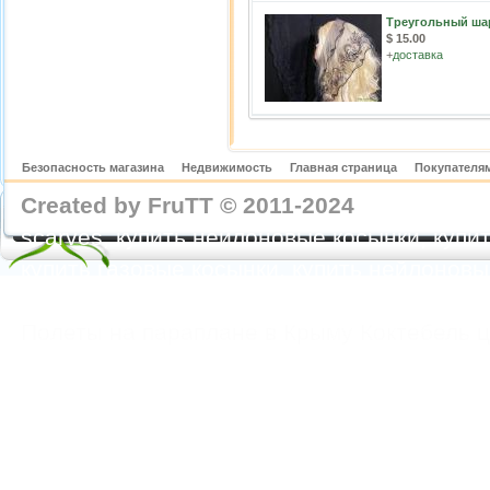
Треугольный ша
$ 15.00
+
доставка
Безопасность магазина
Недвижимость
Главная страница
Покупателям
Created by FruTT © 2011-2024
nylon scarve
scarves, купить нейлоновые косынки, купит
купить газовые косынки, купить нейлонов
https://feoparagliding.com
Полеты на парапл
Полеты на параплане в Крыму Коктебель 