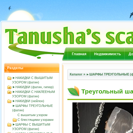
Главная
Недвижимость
До
Разделы
Каталог
»
►ШАРФЫ ТРЕУГОЛЬНЫЕ (ф
►НАКИДКИ С ВЫШИТЫМ
УЗОРОМ (фатин)
►НАКИДКИ (фатин, гипюр)
Треугольный ш
►НАКИДКИ С НАКЛЕЕНЫМ
УЗОРОМ (фатин)
►НАКИДКИ (нейлон)
►ШАРФЫ ТРЕУГОЛЬНЫЕ
(фатин)
С вышитым узором
С блестящими узорами
►ШАРФЫ С ВЫШИТЫМ
УЗОРОМ (фатин)