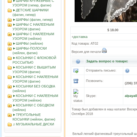
►ШАРФЫ КРУЖЕВНЫЕ С
УЗОРОМ (гипюр, фатин)
►ДЕТСКИЕ ШАРФИКИ
(фатин, гипюр)
►ШАРФЫ (фатин, гипюр)
►ШАРФЫ С НАКЛЕЕНЫМ
УЗОРОМ (фатин)
$ 18.00
►ШАРФЫ С НАКЛЕЕНЫМ
+
доставка
УЗОРОМ (нейлон)
►ШАРФЫ (нейлон)
Код товара: АТ02
►ШАРФЫ-ПОЛОСКИ
Версия для печати
(нейлон, фатин)
►КОСЫНКИ С ФЛОКОВОЙ
Задать вопрос о товаре:
РОССЫПЬЮ
►КОСЫНКИ С ВЫШИТЫМ
Отправить письмо:
УЗОРОМ (фатин)
►КОСЫНКИ С НАКЛЕЕНЫМ
Позвонить:
УЗОРОМ (фатин)
(206) 3
►KOСЫНКИ БЕЗ ОБОДКА
(нейлон)
►КОСЫНКИ С НАКЛЕЕНЫМ
Skype:
alpaya
УЗОРОМ (нейлон)
►КОСЫНКИ С ОБОДКОМ
Товар был добавлен в наш каталог Воскр
(нейлон)
Октября 2018
►ТРЕУГОЛЬНЫЕ
КОСЫНКИ (нейлон, фатин)
♫ МУЗЫКАЛЬНЫЕ ДИСКИ
Белый легкий фатиновый треугольный 