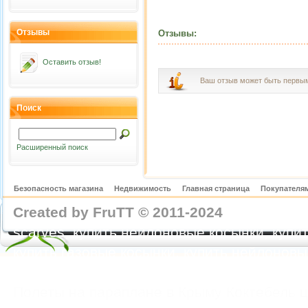
Отзывы
Отзывы:
Оставить отзыв!
Ваш отзыв может быть первы
Поиск
Расширенный поиск
Безопасность магазина
Недвижимость
Главная страница
Покупателям
Created by FruTT © 2011-2024
nylon scarve
scarves, купить нейлоновые косынки, купит
купить газовые косынки, купить нейлонов
https://feoparagliding.com
Полеты на парапл
Полеты на параплане в Крыму Коктебель 