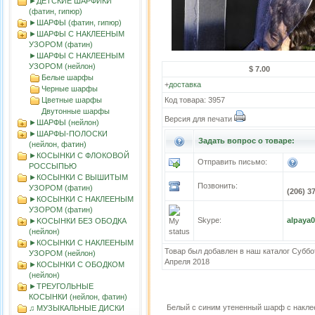
►ДЕТСКИЕ ШАРФИКИ
(фатин, гипюр)
►ШАРФЫ (фатин, гипюр)
►ШАРФЫ С НАКЛЕЕНЫМ
УЗОРОМ (фатин)
►ШАРФЫ С НАКЛЕЕНЫМ
УЗОРОМ (нейлон)
$ 7.00
Белые шарфы
+
доставка
Черные шарфы
Цветные шарфы
Код товара: 3957
Двутонные шарфы
Версия для печати
►ШАРФЫ (нейлон)
►ШАРФЫ-ПОЛОСКИ
Задать вопрос о товаре:
(нейлон, фатин)
►КОСЫНКИ С ФЛОКОВОЙ
Отправить письмо:
РОССЫПЬЮ
►КОСЫНКИ С ВЫШИТЫМ
Позвонить:
УЗОРОМ (фатин)
(206) 3
►КОСЫНКИ С НАКЛЕЕНЫМ
УЗОРОМ (фатин)
Skype:
alpaya
►KOСЫНКИ БЕЗ ОБОДКА
(нейлон)
►КОСЫНКИ С НАКЛЕЕНЫМ
Товар был добавлен в наш каталог Суббо
УЗОРОМ (нейлон)
Апреля 2018
►КОСЫНКИ С ОБОДКОМ
(нейлон)
►ТРЕУГОЛЬНЫЕ
КОСЫНКИ (нейлон, фатин)
Белый с синим утененный шарф с накл
♫ МУЗЫКАЛЬНЫЕ ДИСКИ