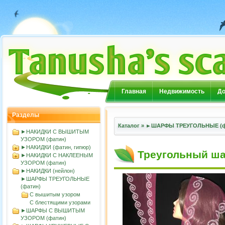
Главная
Недвижимость
До
Разделы
Каталог
»
►ШАРФЫ ТРЕУГОЛЬНЫЕ (ф
►НАКИДКИ С ВЫШИТЫМ
УЗОРОМ (фатин)
►НАКИДКИ (фатин, гипюр)
Треугольный ша
►НАКИДКИ С НАКЛЕЕНЫМ
УЗОРОМ (фатин)
►НАКИДКИ (нейлон)
►ШАРФЫ ТРЕУГОЛЬНЫЕ
(фатин)
С вышитым узором
С блестящими узорами
►ШАРФЫ С ВЫШИТЫМ
УЗОРОМ (фатин)