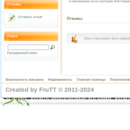
и наклеенным по их контурам блестящи
Отзывы
Оставить отзыв!
Отзывы:
Поиск
Ваш отзыв может быть первы
Расширенный поиск
Безопасность магазина
Недвижимость
Главная страница
Покупателям
Created by FruTT © 2011-2024
nylon scarve
scarves, купить нейлоновые косынки, купит
купить газовые косынки, купить нейлонов
https://feoparagliding.com
Полеты на парапл
Полеты на параплане в Крыму Коктебель 