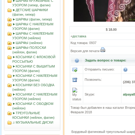
►ШАРФЫ КРУЖЕВНЫЕ С
УЗОРОМ (гипюр, фатин)
►ДЕТСКИЕ ШАРФИКИ
(фатин, гипюр)
►ШАРФЫ (фатин, гипюр)
►ШАРФЫ С НАКЛЕЕНЫМ
УЗОРОМ (фатин)
$ 18.00
►ШАРФЫ С НАКЛЕЕНЫМ
+
доставка
УЗОРОМ (нейлон)
►ШАРФЫ (нейлон)
Код товара: 0937
►ШАРФЫ-ПОЛОСКИ
Версия для печати
(нейлон, фатин)
►КОСЫНКИ С ФЛОКОВОЙ
Задать вопрос о товаре:
РОССЫПЬЮ
►КОСЫНКИ С ВЫШИТЫМ
Отправить письмо:
УЗОРОМ (фатин)
►КОСЫНКИ С НАКЛЕЕНЫМ
Позвонить:
УЗОРОМ (фатин)
(206) 3
►KOСЫНКИ БЕЗ ОБОДКА
(нейлон)
►КОСЫНКИ С НАКЛЕЕНЫМ
Skype:
alpaya
УЗОРОМ (нейлон)
►КОСЫНКИ С ОБОДКОМ
Товар был добавлен в наш каталог Вторни
(нейлон)
Февраля 2018
►ТРЕУГОЛЬНЫЕ
КОСЫНКИ (нейлон, фатин)
♫ МУЗЫКАЛЬНЫЕ ДИСКИ
Бордовый фатиновый треугольный шарф