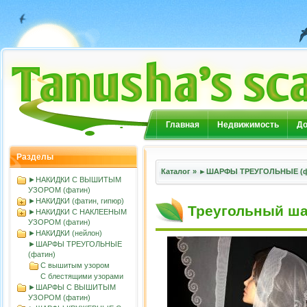
Главная
Недвижимость
До
Разделы
Каталог
»
►ШАРФЫ ТРЕУГОЛЬНЫЕ (ф
►НАКИДКИ С ВЫШИТЫМ
УЗОРОМ (фатин)
►НАКИДКИ (фатин, гипюр)
Треугольный ша
►НАКИДКИ С НАКЛЕЕНЫМ
УЗОРОМ (фатин)
►НАКИДКИ (нейлон)
►ШАРФЫ ТРЕУГОЛЬНЫЕ
(фатин)
С вышитым узором
С блестящими узорами
►ШАРФЫ С ВЫШИТЫМ
УЗОРОМ (фатин)