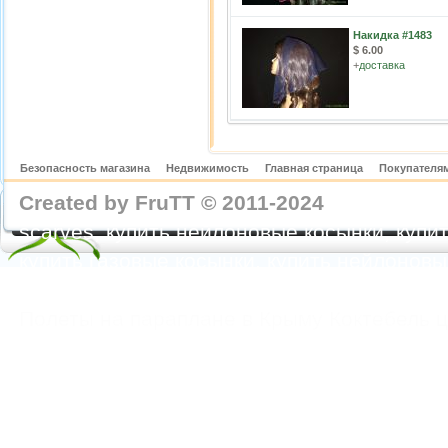
Накидка #1483
$ 6.00
+
доставка
Безопасность магазина
Недвижимость
Главная страница
Покупателям
Created by FruTT © 2011-2024
nylon scarve
scarves, купить нейлоновые косынки, купит
купить газовые косынки, купить нейлонов
https://feoparagliding.com
Полеты на парапл
Полеты на параплане в Крыму Коктебель 