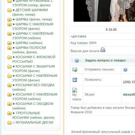
►ШАРФЫ КРУЖЕВНЫЕ С
УЗОРОМ (гипюр, фатин)
►ДЕТСКИЕ ШАРФИКИ
(фатин, гипюр)
►ШАРФЫ (фатин, гипюр)
►ШАРФЫ С НАКЛЕЕНЫМ
УЗОРОМ (фатин)
$ 16.00
►ШАРФЫ С НАКЛЕЕНЫМ
+
доставка
УЗОРОМ (нейлон)
►ШАРФЫ (нейлон)
Код товара: 0904
►ШАРФЫ-ПОЛОСКИ
Версия для печати
(нейлон, фатин)
►КОСЫНКИ С ФЛОКОВОЙ
Задать вопрос о товаре:
РОССЫПЬЮ
►КОСЫНКИ С ВЫШИТЫМ
Отправить письмо:
УЗОРОМ (фатин)
►КОСЫНКИ С НАКЛЕЕНЫМ
Позвонить:
УЗОРОМ (фатин)
(206) 3
►KOСЫНКИ БЕЗ ОБОДКА
(нейлон)
►КОСЫНКИ С НАКЛЕЕНЫМ
Skype:
alpaya
УЗОРОМ (нейлон)
►КОСЫНКИ С ОБОДКОМ
Товар был добавлен в наш каталог Воскр
(нейлон)
Февраля 2018
►ТРЕУГОЛЬНЫЕ
КОСЫНКИ (нейлон, фатин)
♫ МУЗЫКАЛЬНЫЕ ДИСКИ
Белый фатиновый треугольный шарф с 