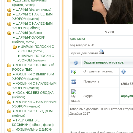
►ДЕТСКИЕ ШАРФИКИ
(фатин, гипюр)
►ШАРФЫ (фатин, гипюр)
►ШАРФЫ С НАКЛЕЕНЫМ
УЗОРОМ (фатин)
►ШАРФЫ С НАКЛЕЕНЫМ
УЗОРОМ (нейлон)
$ 7.00
►ШАРФЫ (нейлон)
►ШАРФЫ-ПОЛОСКИ
+
доставка
(нейлон, фатин)
Код товара: 4611
►ШАРФЫ-ПОЛОСКИ С
УЗОРОМ (фатин)
Версия для печати
►ШАРФЫ-ПОЛОСКИ С
УЗОРОМ (нейлон)
Задать вопрос о товаре:
►КОСЫНКИ С ФЛОКОВОЙ
РОССЫПЬЮ
Отправить письмо:
►КОСЫНКИ С ВЫШИТЫМ
УЗОРОМ (фатин)
Позвонить:
►КОСЫНКИ С НАКЛЕЕНЫМ
(206) 3
УЗОРОМ (фатин)
►KOСЫНКИ БЕЗ ОБОДКА
Skype:
alpaya
(нейлон)
►КОСЫНКИ С НАКЛЕЕНЫМ
УЗОРОМ (нейлон)
Товар был добавлен в наш каталог Вторни
►КОСЫНКИ С ОБОДКОМ
Декабря 2017
(нейлон)
►ТРЕУГОЛЬНЫЕ
КОСЫНКИ (нейлон, фатин)
♫ МУЗЫКАЛЬНЫЕ ДИСКИ
Белый однотонный нейлоновый шарф-по