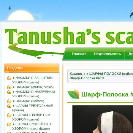
Главная
Недвижимость
До
Разделы
Каталог
»
►ШАРФЫ-ПОЛОСКИ (нейлон
►НАКИДКИ С ВЫШИТЫМ
Шарф-Полоска #4611
УЗОРОМ (фатин)
►НАКИДКИ (фатин, гипюр)
►НАКИДКИ С НАКЛЕЕНЫМ
Шарф-Полоска 
УЗОРОМ (фатин)
►НАКИДКИ (нейлон)
►ШАРФЫ ТРЕУГОЛЬНЫЕ
(фатин)
►ШАРФЫ С ВЫШИТЫМ
УЗОРОМ (фатин)
►ШАРФЫ КРУЖЕВНЫЕ С
УЗОРОМ (гипюр, фатин)