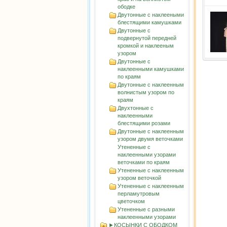
ободке
Двутонные с наклееными
блестящими камушками
Двутонные с
подвернутой передней
кромкой и наклееным
узором
Двутонные с
наклеенными камушками
по краям
Двутонные с наклеенным
волнистым узорoм по
краям
Двухтонные с
наклеенными
блестящими розами
Двутонные с наклеенным
узором двумя веточками
Утененные с
наклеенными узорами
веточками по краям
Утененные с наклеенным
узором веточкой
Утененные с наклеенным
перламутровым
цветочком
Утененные с разными
наклеенными узорами
►КОСЫНКИ С ОБОДКОМ