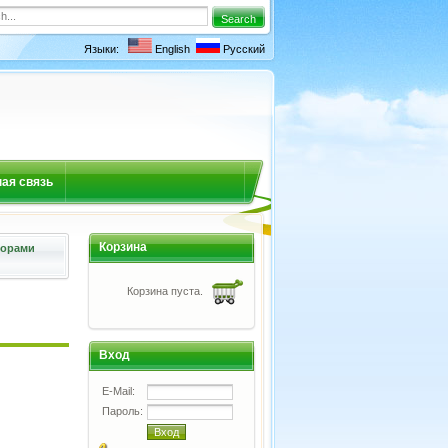
Языки:
English
Русский
ая связь
Корзина
зорами
Корзина пуста.
Вход
E-Mail:
Пароль: