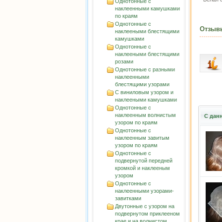
Однотонные с
наклеенными камушками
по краям
Однотонные с
Отзыв
наклееными блестящими
камушками
Однотонные с
наклееными блестящими
розами
Однотонные с разными
наклеенными
блестящими узорами
С виниловым узором и
наклееными камушками
Однотонные с
наклеенным волнистым
С дан
узорoм по краям
Однотонные с
наклеенным завитым
узорoм по краям
Однотонные с
подвернутой передней
кромкой и наклееным
узором
Однотонные с
наклеенными узорами-
завитками
Двутонные с узором на
подвернутом приклееном
крае и на волнистом