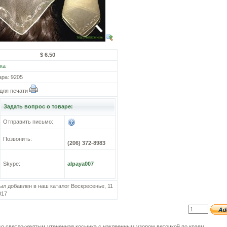
$ 6.50
ка
ара: 9205
для печати
Задать вопрос о товаре:
Отправить письмо:
Позвонить:
(206) 372-8983
Skype:
alpaya007
ыл добавлен в наш каталог Воскресенье, 11
017
со светло-желтым утененная косынка с наклеенным узором веточкой по краям